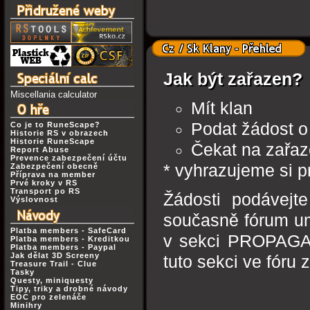
Jak být zařazen?
Miscellania calculator
Mít klan
Podat žádost o
Co je to RuneScape?
Historie RS v obrazech
Historie RuneScape
Čekat na zařaz
Report Abuse
Prevence zabezpečení účtu
* vyhrazujeme si p
Zabezpečení obecně
Příprava na member
Prvé kroky v RS
Transport po RS
Žádosti podávejt
Výslovnost
současně fórum um
Platba members - SafeCard
v sekci PROPAGAC
Platba members - Kreditkou
Platba members - Paypal
Jak dělat 3D Screeny
tuto sekci ve fóru
Treasure Trail - Clue
Tasky
Questy, miniquesty
Tipy, triky a drobné návody
EOC pro zelenáče
Minihry