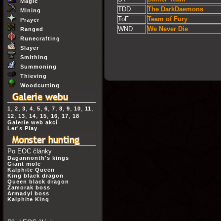
Magic
TDD
The DarkDaemons
Mining
ToF
Team of Fury
Prayer
WND
We Never Die
Ranged
Runecrafting
Slayer
Smithing
Summoning
Thieving
Woodcutting
,
,
,
,
,
,
,
,
,
,
,
1
2
3
4
5
6
7
8
9
10
11
,
,
,
,
,
,
12
13
14
15
16
17
18
Galerie web akcí
Let's Play
Po EOC články
Dagannonth's kings
Giant mole
Kalphite Queen
King black dragon
Queen black dragon
Zamorak boss
Armadyl boss
Kalphite King