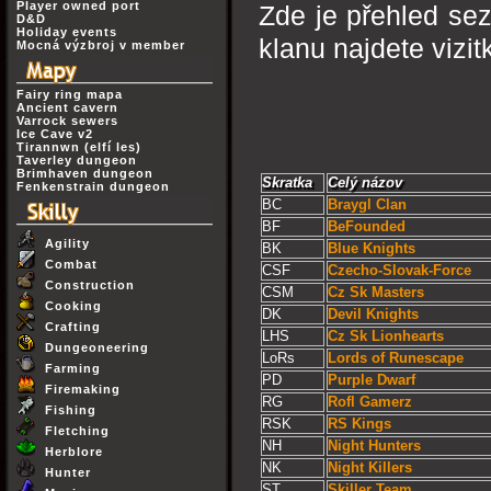
Player owned port
Zde je přehled se
D&D
Holiday events
klanu najdete vizi
Mocná výzbroj v member
Fairy ring mapa
Ancient cavern
Varrock sewers
Ice Cave v2
Tirannwn (elfí les)
Taverley dungeon
Brimhaven dungeon
Skratka
Celý názov
Fenkenstrain dungeon
BC
Braygl Clan
BF
BeFounded
Agility
BK
Blue Knights
Combat
CSF
Czecho-Slovak-Force
Construction
CSM
Cz Sk Masters
Cooking
DK
Devil Knights
Crafting
LHS
Cz Sk Lionhearts
Dungeoneering
LoRs
Lords of Runescape
Farming
PD
Purple Dwarf
Firemaking
RG
Rofl Gamerz
Fishing
RSK
RS Kings
Fletching
NH
Night Hunters
Herblore
NK
Night Killers
Hunter
ST
Skiller Team