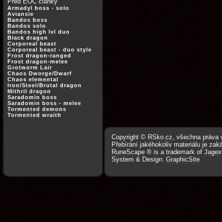
Před EOC články
Armadyl boss - solo
Aviansie
Bandos boss
Bandos solo
Bandos high lvl duo
Black dragon
Corporeal beast
Corporeal beast - duo style
Frost dragon-ranged
Frost dragon-melee
Grotworm Lair
Chaos Dworge/Dwarf
Chaos elemental
Iron/Steel/Brutal dragon
Mithril dragon
Saradomin boss
Saradomin boss - melee
Tormented demons
Tormented wraith
Copyright ©
RSko.cz
, všechna práva 
Přebírání jakéhokoliv materiálu je zak
RuneScape
® is a trademark of
Jagex
System & Design:
GraphicSite