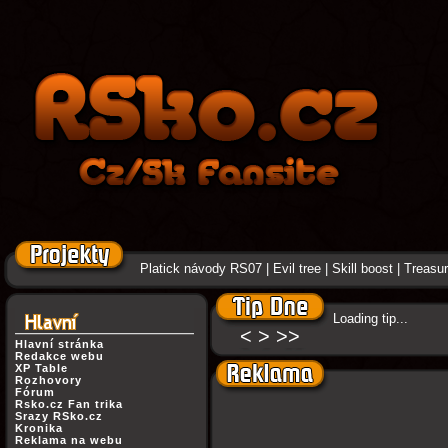
Platick návody RS07
|
Evil tree
|
Skill boost
|
Treasure
Loading tip...
<
>
>>
Hlavní stránka
Redakce webu
XP Table
Rozhovory
Fórum
Rsko.cz Fan trika
Srazy RSko.cz
Kronika
Reklama na webu