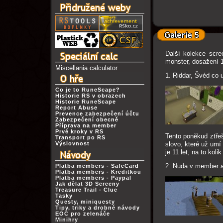
Další kolekce scre
monster, dosažení 
Miscellania calculator
1. Riddar, Švéd co
Co je to RuneScape?
Historie RS v obrazech
Historie RuneScape
Report Abuse
Prevence zabezpečení účtu
Zabezpečení obecně
Příprava na member
Prvé kroky v RS
Tento poněkud ztřeš
Transport po RS
Výslovnost
slovo, které už umí 
je 11 let, na to koli
2. Nuda v member 
Platba members - SafeCard
Platba members - Kreditkou
Platba members - Paypal
Jak dělat 3D Screeny
Treasure Trail - Clue
Tasky
Questy, miniquesty
Tipy, triky a drobné návody
EOC pro zelenáče
Minihry