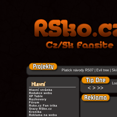
Platick návody RS07
|
Evil tree
|
Ski
Loa
<
>
>>
Hlavní stránka
Redakce webu
XP Table
Rozhovory
Fórum
Rsko.cz Fan trika
Srazy RSko.cz
Kronika
Reklama na webu