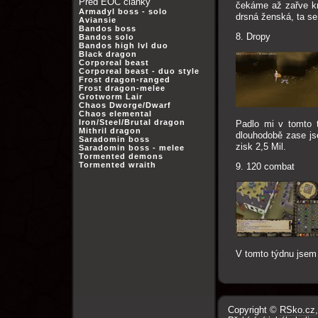
Před EOC články
čekáme až zařve krt
Armadyl boss - solo
drsná ženská, ta se
Aviansie
Bandos boss
8. Dropy
Bandos solo
Bandos high lvl duo
Black dragon
Corporeal beast
Corporeal beast - duo style
Frost dragon-ranged
Frost dragon-melee
Grotworm Lair
Chaos Dworge/Dwarf
Chaos elemental
Iron/Steel/Brutal dragon
Padlo mi v tomto t
Mithril dragon
dlouhodobě zase jse
Saradomin boss
zisk 2,5 Mil.
Saradomin boss - melee
Tormented demons
Tormented wraith
9. 120 combat
V tomto týdnu jsem t
Copyright ©
RSko.cz