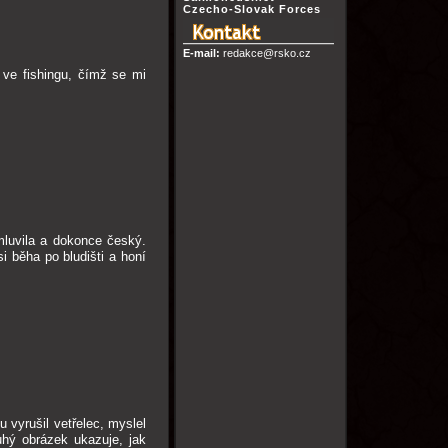
Czecho-Slovak Forces
E-mail:
redakce@rsko.cz
 ve fishingu, čímž se mi
omluvila a dokonce český.
 běha po bludišti a honí
u vyrušil vetřelec, myslel
uhý obrázek ukazuje, jak