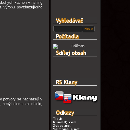
ebohých kachen v fishing
a výrobu povzbuzujícího
o potvory se nacházejí v
, nebýt elemental shield,
Tip.it
RuneHQ.com
Zybez.net
Salmoneus.net