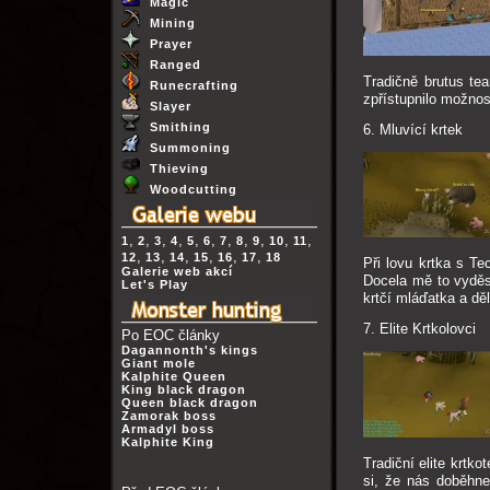
Magic
Mining
Prayer
Ranged
Tradičně brutus te
Runecrafting
zpřístupnilo možnost
Slayer
Smithing
6. Mluvící krtek
Summoning
Thieving
Woodcutting
,
,
,
,
,
,
,
,
,
,
,
1
2
3
4
5
6
7
8
9
10
11
,
,
,
,
,
,
12
13
14
15
16
17
18
Při lovu krtka s Te
Galerie web akcí
Docela mě to vyděs
Let's Play
krtčí mláďatka a děl
7. Elite Krtkolovci
Po EOC články
Dagannonth's kings
Giant mole
Kalphite Queen
King black dragon
Queen black dragon
Zamorak boss
Armadyl boss
Kalphite King
Tradiční elite krtk
si, že nás doběhne