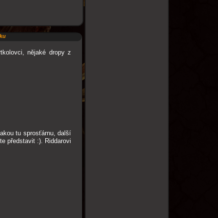
nku
tkolovci, nějaké dropy z
akou tu sprosťárnu, další
e představit :). Riddarovi