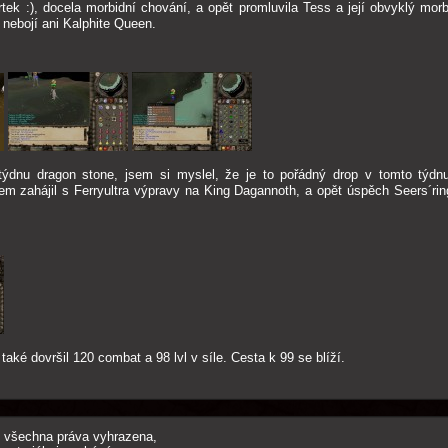
ek :), docela morbidní chování, a opět promluvila Tess a její obvyklý morbi
 nebojí ani Kalphite Queen.
ýdnu dragon stone, jsem si myslel, že je to pořádný drop v tomto týdnu
m zahájil s Ferryultra výpravy na King Dagannoth, a opět úspěch Seers´rin
aké dovršil 120 combat a 98 lvl v síle. Cesta k 99 se blíží.
, všechna práva vyhrazena,