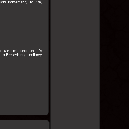
dní komentář :), to víte,
, ale mýlil jsem se. Po
g a Berserk ring, celkový