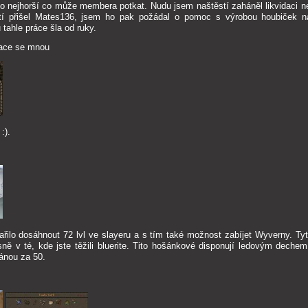
o nejhorší co může membera potkat. Nudu jsem naštěstí zaháněl likvidaci n
stí přišel Mates136, jsem ho pak požádal o pomoc s výrobou houbiček n
 tahle práce šla od ruky.
kace se mnou
:).
řilo dosáhnout 72 lvl ve slayeru a s tím také možnost zabíjet Wyverny. Tyt
sně v té, kde jste těžili bluerite. Tito hošánkové disponují ledovým dechem
ránou za 50.