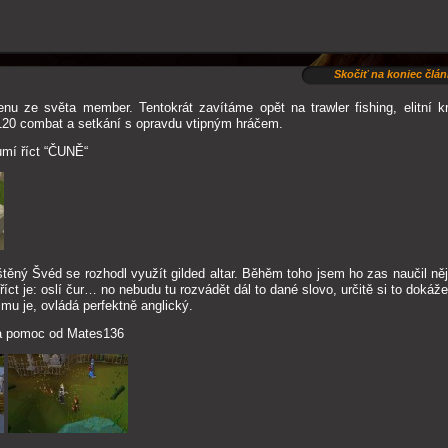
Skočiť na koniec člá
enu ze světa member. Tentokrát zavítáme opět na trawler fishing, elitní kr
120 combat a setkání s opravdu vtipným hráčem.
 umí říct “ČUNĚ“
těný Švéd se rozhodl využít gilded altar. Běhěm toho jsem ho zas naučil něj
říct je: oslí čur… no nebudu tu rozvádět dál to dané slovo, určitě si to dokážet
k mu je, ovládá perfektně anglický.
a pomoc od Mates136