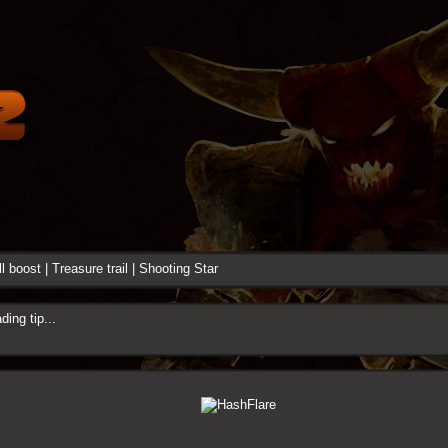
ll boost
|
Treasure trail
|
Shooting Star
ding tip...