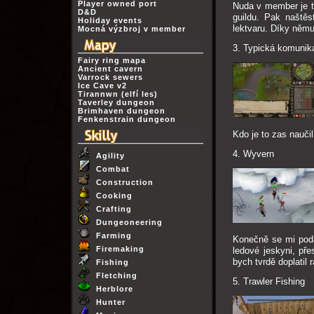
Player owned port
Nuda v member je t
D&D
guildu. Pak naště
Holiday events
lektvaru. Díky němu
Mocná výzbroj v member
3. Typická komuni
Fairy ring mapa
Ancient cavern
Varrock sewers
Ice Cave v2
Tirannwn (elfí les)
Taverley dungeon
Brimhaven dungeon
Fenkenstrain dungeon
Kdo je to zas naučil 
4. Wyvern
Agility
Combat
Construction
Cooking
Crafting
Dungeoneering
Farming
Konečně se mi poda
Firemaking
ledové jeskyni, pře
bych tvrdě doplatil 
Fishing
Fletching
5. Trawler Fishing
Herblore
Hunter