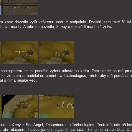
am zase dovedlo vylít veškerou vodu z podpalubí. Dosáhl jsem také 81 lvl
 lovit manty. A také se povedlo, 3 tripy a celově 6 mant a 1 želva.
chnologickem se mi podařilo vyfotit mluvícího krtka. Tato bestie na mě pr
ilo, že jsem si nadělal do brnění…a Technologics, místo aby mě pomáhal, si
al s nima nějaké věci.
oteam složený z Sco Angel, Tesseriaorne a Technologics. Tentokrát nás při lov
, ale mlácením hlavou jsme mu jasně naznačili, že tu nemá co dělat. Dr