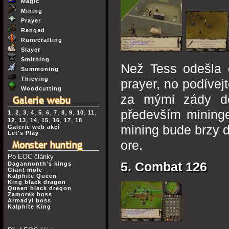
Magic
Mining
Prayer
Ranged
Runecrafting
Slayer
Smithing
Než Tess odešla d
Summoning
Thieving
prayer, no podívej
Woodcutting
za mými zády dě
především mininge
,
,
,
,
,
,
,
,
,
,
,
1
2
3
4
5
6
7
8
9
10
11
,
,
,
,
,
,
12
13
14
15
16
17
18
mining bude brzy 
Galerie web akcí
Let's Play
ore.
Po EOC články
5. Combat 126
Dagannonth's kings
Giant mole
Kalphite Queen
King black dragon
Queen black dragon
Zamorak boss
Armadyl boss
Kalphite King