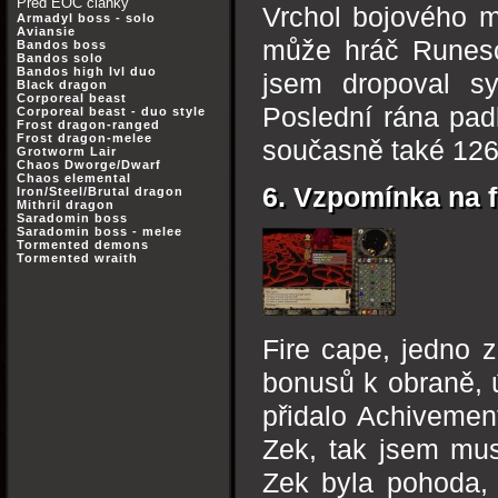
Před EOC články
Vrchol bojového 
Armadyl boss - solo
Aviansie
může hráč Runesca
Bandos boss
Bandos solo
Bandos high lvl duo
jsem dropoval s
Black dragon
Corporeal beast
Poslední rána pad
Corporeal beast - duo style
Frost dragon-ranged
Frost dragon-melee
současně také 126
Grotworm Lair
Chaos Dworge/Dwarf
Chaos elemental
6. Vzpomínka na f
Iron/Steel/Brutal dragon
Mithril dragon
Saradomin boss
Saradomin boss - melee
Tormented demons
Tormented wraith
Fire cape, jedno 
bonusů k obraně, 
přidalo Achivement
Zek, tak jsem mus
Zek byla pohoda, 