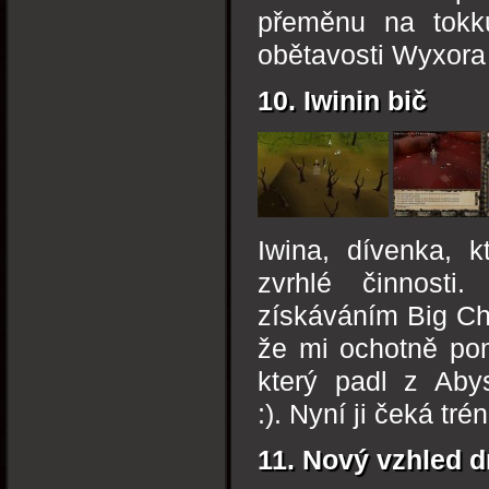
přeměnu na tokku
obětavosti Wyxora
10. Iwinin bič
Iwina, dívenka, 
zvrhlé činnosti
získáváním Big Ch
že mi ochotně pom
který padl z Aby
:). Nyní ji čeká tr
11. Nový vzhled 