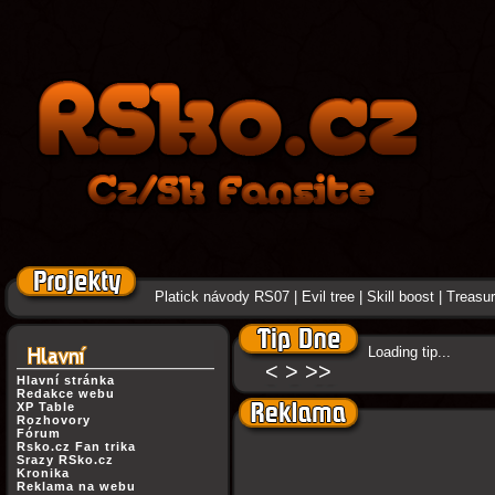
Platick návody RS07
|
Evil tree
|
Skill boost
|
Treasure
Loading tip...
<
>
>>
Hlavní stránka
Redakce webu
XP Table
Rozhovory
Fórum
Rsko.cz Fan trika
Srazy RSko.cz
Kronika
Reklama na webu