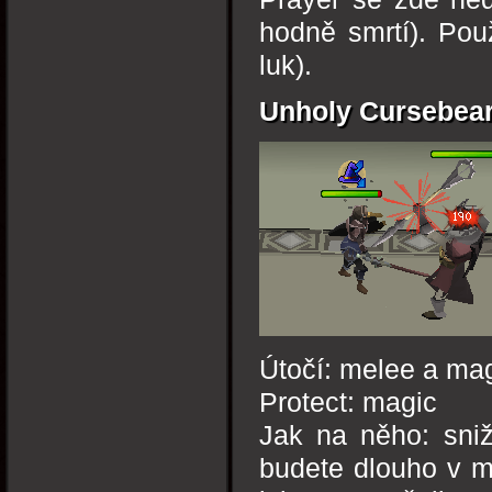
hodně smrtí). Pou
luk).
Unholy Cursebea
Útočí: melee a ma
Protect: magic
Jak na něho: sniž
budete dlouho v mí