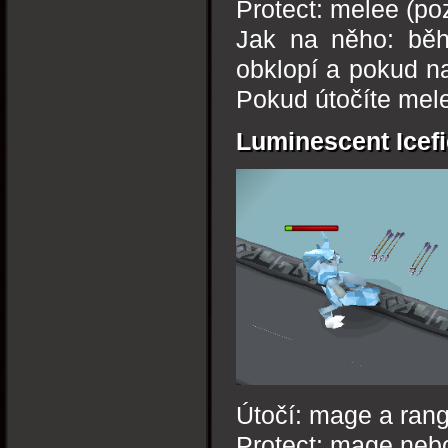
Protect: melee (poz
Jak na něho: běh
obklopí a pokud na 
Pokud útočíte mele
Luminescent Icef
Útočí: mage a ran
Protect: mage neb