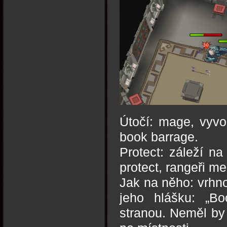
Útočí: mage, vyvo
book barrage.
Protect: záleží na
protect, rangeři m
Jak na něho: vrhno
jeho hlášku: „Bo
stranou. Neměl by