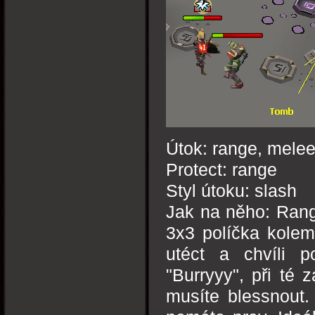
Útok: range, mele
Protect: range
Styl útoku: slash
Jak na něho: Range
3x3 políčka kolem
utéct a chvíli po
"Burryyy", při té 
musíte blessnout.