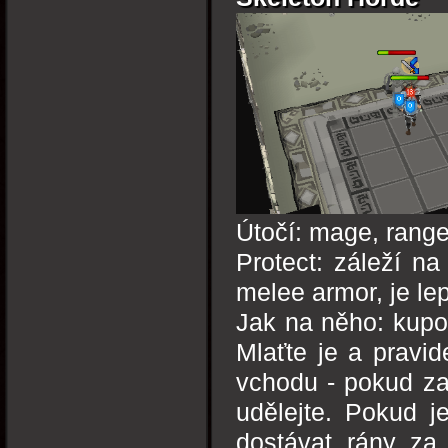
Útočí: mage, rang
Protect: záleží n
melee armor, je lep
Jak na něho: kupod
Mlaťte je a pravid
vchodu - pokud za
udělejte. Pokud j
dostávat rány z