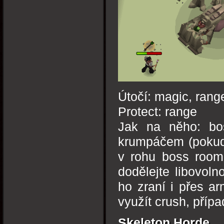
Útočí: magic, rang
Protect: range
Jak na něho: bos
krumpáčem (pokud 
v rohu boss room
dodělejte libovol
ho zraní i přes a
využít crush, příp
Skeleton Horde