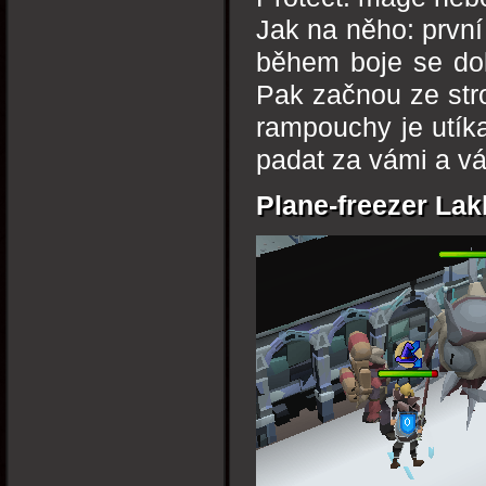
Jak na něho: první
během boje se dok
Pak začnou ze str
rampouchy je utík
padat za vámi a vá
Plane-freezer La