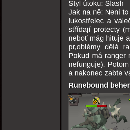
Styl útoku: Slash
Jak na ně: Neni t
lukostřelec a vále
střídají protecty 
neboť mág hituje a
pr,oblémy dělá ra
Pokud má ranger m
nefunguje). Potom 
a nakonec zabte v
Runebound behem