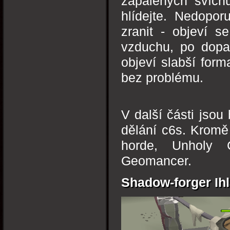
zapálených svícnů
hlídejte. Nedopor
zranit - objeví 
vzduchu, po dopa
objeví slabší form
bez problému.
V další části jso
dělání c6s. Kromě
horde, Unholy C
Geomancer.
Shadow-forger Ihl