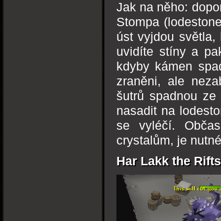
Jak na něho: dopor
Stompa (lodestone
úst vyjdou světla,
uvidíte stíny a pa
kdyby kámen spadl
zraněni, ale neza
šutrů spadnou ze 
nasadit na lodesto
se vyléčí. Obča
crystalům, je nutné
Har Lakk the Rifts