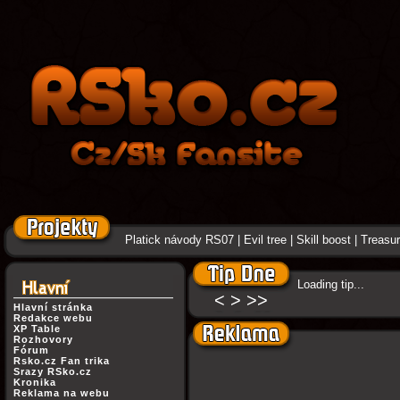
Platick návody RS07
|
Evil tree
|
Skill boost
|
Treasure
Loading tip...
<
>
>>
Hlavní stránka
Redakce webu
XP Table
Rozhovory
Fórum
Rsko.cz Fan trika
Srazy RSko.cz
Kronika
Reklama na webu