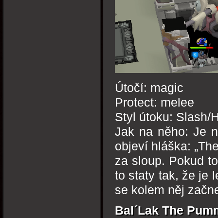
Útočí: magic
Protect: melee
Styl útoku: Slash/
Jak na něho: Je nu
objeví hláška: „The
za sloup. Pokud t
to staty tak, že je
se kolem něj začne
Bal´Lak The Pum