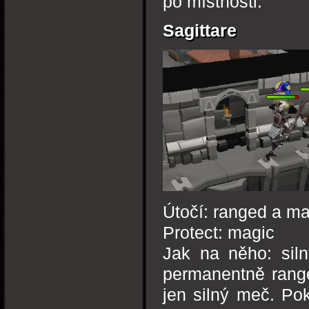
po místnosti.
Sagittare
Útočí: ranged a m
Protect: magic
Jak na něho: sil
permanentně range
jen silný meč. Po