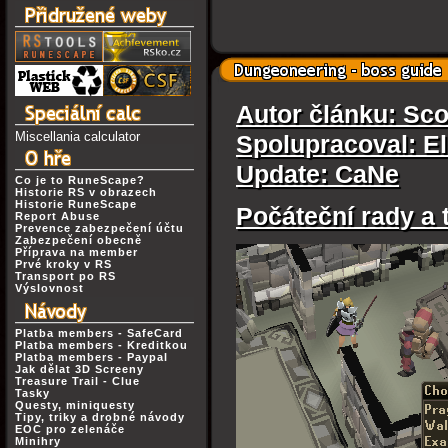
Autor článku: Sc
Miscellania calculator
Spolupracoval: El
Update: CaNe
Co je to RuneScape?
Historie RS v obrazech
Historie RuneScape
Počáteční rady a 
Report Abuse
Prevence zabezpečení účtu
Zabezpečení obecně
Příprava na member
Prvé kroky v RS
Transport po RS
Výslovnost
Platba members - SafeCard
Platba members - Kreditkou
Platba members - Paypal
Jak dělat 3D Screeny
Treasure Trail - Clue
Tasky
Questy, miniquesty
Tipy, triky a drobné návody
EOC pro zelenáče
Minihry