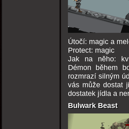
Útočí: magic a me
Protect: magic
Jak na něho: kv
Démon během boj
rozmrazí silným ú
vás může dostat j
dostatek jídla a n
Bulwark Beast