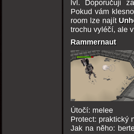
lvl. Doporučuji z
Pokud vám klesnou
room lze najít
Unho
trochu vyléčí, ale v
Rammernaut
Útočí: melee
Protect: praktický 
Jak na něho: bert