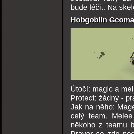
bude léčit. Na ske
Hobgoblin Geoma
Útočí: magic a me
Protect: žádný - pr
Jak na něho: Mage
celý team. Melee
někoho z teamu bi
Prayer se zde ned