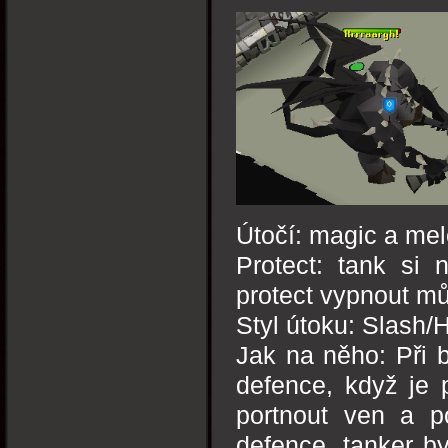
Útočí: magic a me
Protect: tank si
protect vypnout mů
Styl útoku: Slash/
Jak na něho: Při b
defence, když je 
portnout ven a p
defence, tanker by