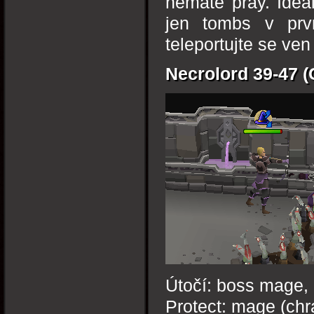
nemáte pray. Ideá
jen tombs v prvn
teleportujte se ven
Necrolord 39-47 
Útočí: boss mage,
Protect: mage (chr