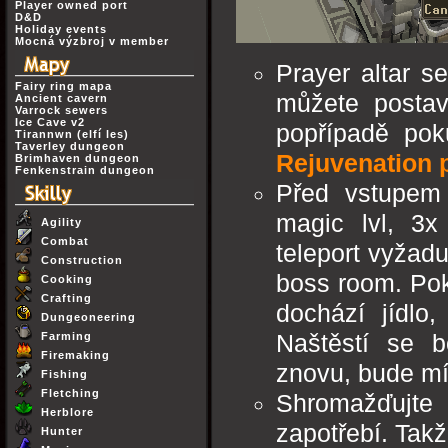
Player owned port
D&D
Holiday events
Mocná výzbroj v member
Prayer altar s
Fairy ring mapa
můžete postavi
Ancient cavern
Varrock sewers
Ice Cave v2
popřípadě pok
Tirannwn (elfí les)
Taverley dungeon
Rejuvenation 
Brimhaven dungeon
Fenkenstrain dungeon
Před vstupem 
magic lvl, 3x
Agility
Combat
teleport vyžadu
Construction
boss room. Pok
Cooking
Crafting
dochází jídlo,
Dungeoneering
Farming
Naštěstí se b
Firemaking
znovu, bude mít
Fishing
Fletching
Shromažďujte 
Herblore
zapotřebí. Takž
Hunter