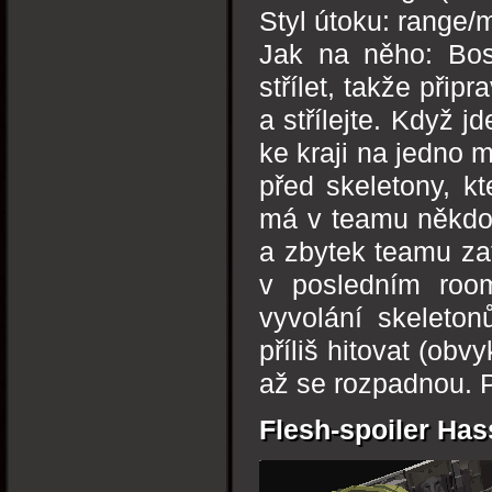
Styl útoku: range
Jak na něho: Bos
střílet, takže přip
a střílejte. Když j
ke kraji na jedno m
před skeletony, k
má v teamu někdo 
a zbytek teamu za
v posledním roo
vyvolání skeleto
příliš hitovat (obvy
až se rozpadnou. P
Flesh-spoiler Has