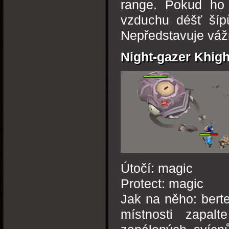
range. Pokud ho z
vzduchu déšť šípů
Nepředstavuje váž
Night-gazer Khig
Útočí: magic
Protect: magic
Jak na něho: bert
místnosti zapal