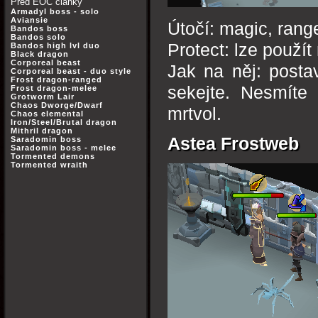
Před EOC články
Armadyl boss - solo
Aviansie
Útočí: magic, ran
Bandos boss
Bandos solo
Protect: lze použí
Bandos high lvl duo
Black dragon
Corporeal beast
Jak na něj: posta
Corporeal beast - duo style
Frost dragon-ranged
sekejte. Nesmíte 
Frost dragon-melee
Grotworm Lair
Chaos Dworge/Dwarf
mrtvol.
Chaos elemental
Iron/Steel/Brutal dragon
Mithril dragon
Astea Frostweb
Saradomin boss
Saradomin boss - melee
Tormented demons
Tormented wraith