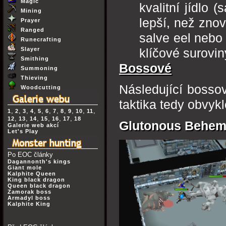
Magic
kvalitní jídlo 
Mining
lepší, než zno
Prayer
Ranged
salve eel nebo 
Runecrafting
Slayer
klíčové surovi
Smithing
Bossové
Summoning
Thieving
Následující bossov
Woodcutting
taktika tedy obvykl
,
,
,
,
,
,
,
,
,
,
,
1
2
3
4
5
6
7
8
9
10
11
,
,
,
,
,
,
12
13
14
15
16
17
18
Glutonous Behem
Galerie web akcí
Let's Play
Po EOC články
Dagannonth's kings
Giant mole
Kalphite Queen
King black dragon
Queen black dragon
Zamorak boss
Armadyl boss
Kalphite King