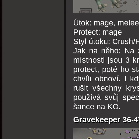
Útok: mage, melee
Protect: mage
Styl útoku: Crush/H
Jak na něho: Na 
místnosti jsou 3 k
protect, poté ho s
chvíli obnoví. I 
rušit všechny kry
používá svůj spec
šance na KO.
Gravekeeper 36-4