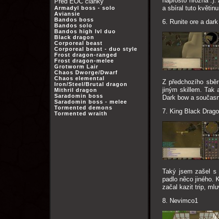
naprosto hrozná :).
Před EOC články
a sbíral tuto květin
Armadyl boss - solo
Aviansie
Bandos boss
6. Runite ore a dar
Bandos solo
Bandos high lvl duo
Black dragon
Corporeal beast
Corporeal beast - duo style
Frost dragon-ranged
Frost dragon-melee
Grotworm Lair
Chaos Dworge/Dwarf
Chaos elemental
Z předchozího sběr
Iron/Steel/Brutal dragon
jiným skillem. Tak 
Mithril dragon
Saradomin boss
Dark bow a současně
Saradomin boss - melee
Tormented demons
7. King Black Drag
Tormented wraith
Taký jsem zašel s
padlo něco jiného. 
začal kazit trip, ml
8. Nevimco1