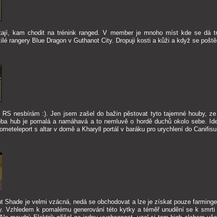
tají, kam chodit na trénink ranged. V member je mnoho míst kde se dá t
ilé rangery Blue Dragon v Guthanot City. Dropuji kosti a kůži a když se poště
v RS nesbírám :). Jen jsem zašel do bažin pěstovat tyto tajemné houby, ze
oba hub je pomalá a namáhavá a to nemluvě o hordě duchů okolo sebe. Ide
meteleport s altar v domě a Kharyll portál v baráku pro urychlení do Canifisu
ht Shade je velmi vzácná, nedá se obchodovat a lze je získat pouze farmin
y. Vzhledem k pomalému generování této kytky a téměř unudění se k smrti p