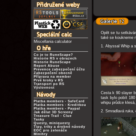
Opět se tu setkává
také se koukneme n
Miscellania calculator
1. Abyssal Whip a s
Co je to RuneScape?
Historie RS v obrazech
Historie RuneScape
Report Abuse
Prevence zabezpečení účtu
Zabezpečení obecně
Příprava na member
Prvé kroky v RS
Transport po RS
Výslovnost
Cesta k 90 slayer by
task bylo pobít 180
Platba members - SafeCard
whipu průdce klesá, 
Platba members - Kreditkou
Platba members - Paypal
2. Smradlavá ruka, 
Jak dělat 3D Screeny
Treasure Trail - Clue
Tasky
Questy, miniquesty
Tipy, triky a drobné návody
EOC pro zelenáče
Minihry