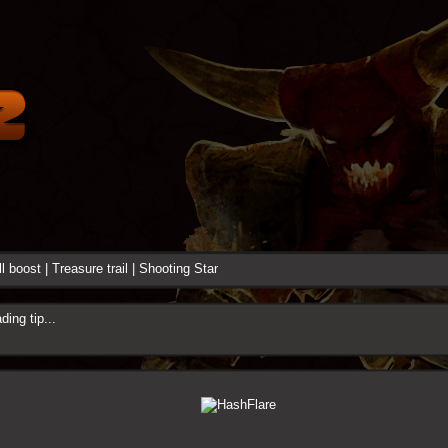
ll boost
|
Treasure trail
|
Shooting Star
ding tip...