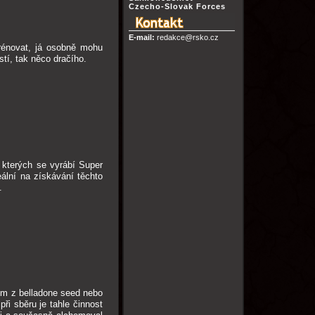
Czecho-Slovak Forces
E-mail:
redakce@rsko.cz
rénovat, já osobně mohu
stí, tak něco dračího.
 kterých se vyrábí Super
ální na získávání těchto
.
gem z belladone seed nebo
ři sběru je tahle činnost