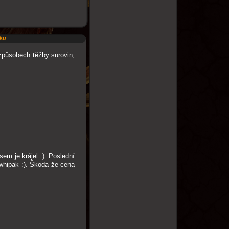
nku
způsobech těžby surovin,
sem je krájel :). Poslední
 whipak :). Škoda že cena