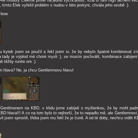
 Ale moudrý Elektrik přišel na jednu vychcanost, vzal si tam high alchem v
u, tímto Elek vyřešil problém s nudou v této jeskyni, chvála jeho osobě :).
k bow
u kytek jsem se poučil a řekl jsem si, že by nebylo špatné kombinovat z
a tady je výplod mé choré mysli :), se musím pochválit, kombinace zabíjen
 těžby runite ore :).
on hlava? Ne, ja chcu Gentlemnovu hlavu!
 Gentlmenem na KBD, v klidu jsme zabíjeli s myšlenkou, že by mohl pad
KBD hlava!!! A co na tom bylo to nejhorší, že to nepadlo mě, ale Gentlemnovi,
uvil jsem sprostě, třeba jsem mu řekl že je čuně. A od té doby, nechcu vidět K