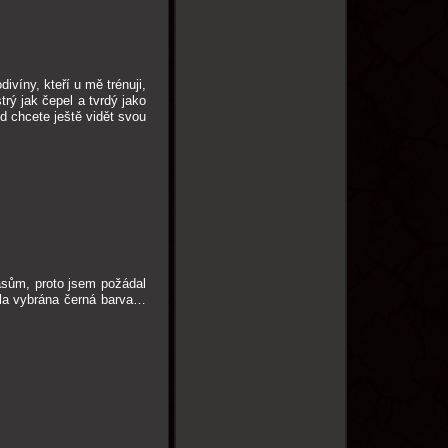
ivíny, kteří u mě trénuji,
rý jak čepel a tvrdý jako
ud chcete ještě vidět svou
lasům, proto jsem požádal
yla vybrána černá barva…