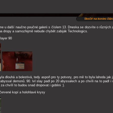
Skočiť na koniec člá
me u další naučno poučné galerii s číslem 13. Dneska se dozvíte o různých 
a dropy a samozřejmě nebude chybět zabiják Technologics.
layer 90
la dlouhá a bolestivá, tedy aspoň pro ty potvory, pro mě to byla lahoda jak j
 abyssal demonů. 90. lvl slay padl po 20 abyssalech a po chvíli na to padl i
za chvílí to budou snad dropovat i goblini :).
červené kopí a holohlavé krysy