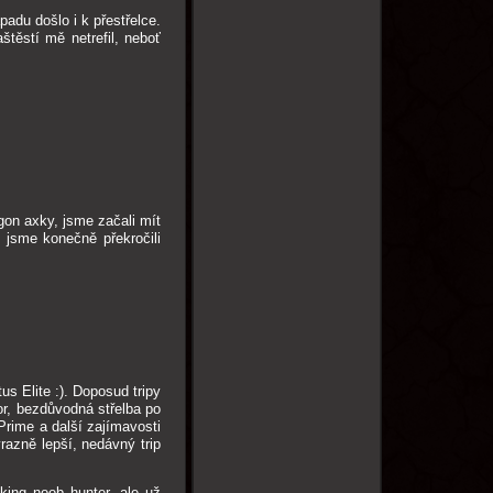
padu došlo i k přestřelce.
těstí mě netrefil, neboť
gon axky, jsme začali mít
 jsme konečně překročili
s Elite :). Doposud tripy
or, bezdůvodná střelba po
Prime a další zajímavosti
razně lepší, nedávný trip
ing noob hunter, ale už