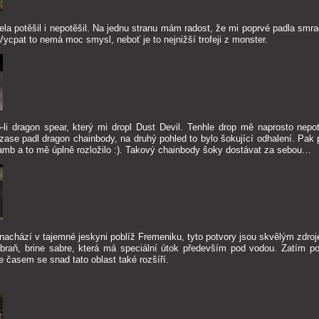
la potěšil i nepotěšil. Na jednu stranu mám radost, že mi poprvé padla smra
 Vycpat to nemá moc smysl, neboť je to nejnižší trofeji z monster.
-li dragon spear, který mi dropl Dust Devil. Tenhle drop mě naprosto nepot
e zase padl dragon chainbody, na druhý pohled to bylo šokující odhalení. Pak 
amb a to mě úplně rozložilo :). Takový chainbody šoky dostávat za sebou…
nachází v tajemné jeskyni poblíž Fremeniku, tyto potvory jsou skvělým zdro
zbraň, brine sabre, která má speciální útok především pod vodou. Zatím
 časem se snad tato oblast také rozšíří.