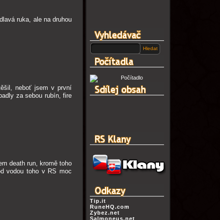
dlavá ruka, ale na druhou
ěšil, neboť jsem v první
padly za sebou rubín, fire
jem death run, kromě toho
 pod vodou toho v RS moc
Tip.it
RuneHQ.com
Zybez.net
Salmoneus.net