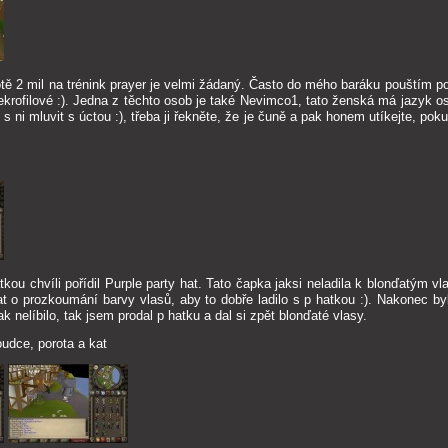
otě 2 mil na trénink prayer je velmi žádaný. Často do mého baráku pouštím pod
ekrofilové :). Jedna z těchto osob je také Nevimco1, tato ženská má jazyk ost
 ni mluvit s úctou :), třeba ji řekněte, že je čuně a pak honem utíkejte, pok
tkou chvíli pořídil Purple party hat. Tato čapka jaksi neladila k blonďatým v
t o prozkoumání barvy vlasů, aby to dobře ladilo s p hatkou :). Nakonec b
k nelíbilo, tak jsem prodal p hatku a dal si zpět blonďaté vlasy.
udce, porota a kat