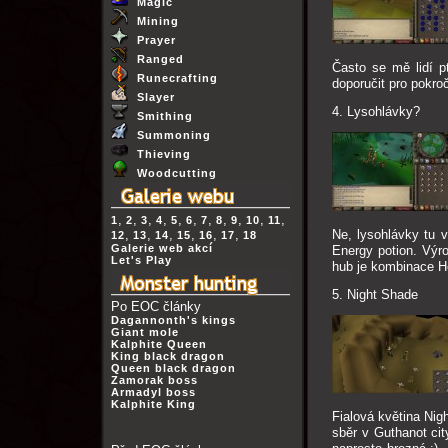
Magic
Mining
Prayer
Ranged
Často se mě lidí p
Runecrafting
doporučit pro pokroč
Slayer
4. Lysohlávky?
Smithing
Summoning
Thieving
Woodcutting
,
,
,
,
,
,
,
,
,
,
,
1
2
3
4
5
6
7
8
9
10
11
,
,
,
,
,
,
Ne, lysohlávky tu 
12
13
14
15
16
17
18
Galerie web akcí
Energy potion. Výr
Let's Play
hub je kombinace Ho
5. Night Shade
Po EOC články
Dagannonth's kings
Giant mole
Kalphite Queen
King black dragon
Queen black dragon
Zamorak boss
Armadyl boss
Kalphite King
Fialová květina Nig
sběr v Guthanot cit