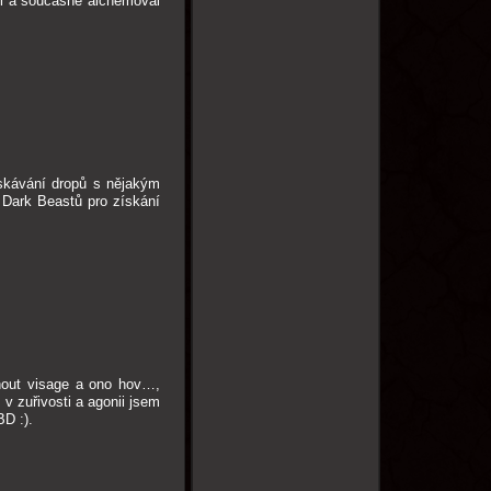
ěci a současně alchemoval
ískávání dropů s nějakým
í Dark Beastů pro získání
nout visage a ono hov…,
 v zuřivosti a agonii jsem
BD :).