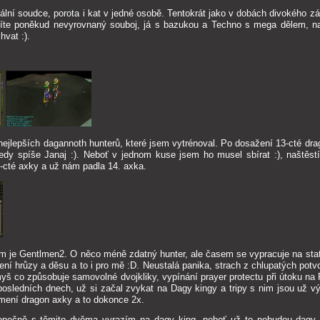
tální soudce, porota i kat v jedné osobě. Tentokrát jako v dobách divokého zá
íte poněkud nevyrovnaný souboj, já s bazukou a Techno s mega dělem, naš
hvat :).
nejlepších dagannoth hunterů, které jsem vytrénoval. Po dosažení 13-cté dra
edy spíše Janaj :). Neboť v jednom kuse jsem ho musel sbírat :), naštěstí
-cté axky a už nám padla 14. axka.
 je Gentlmen2. O něco méně zdatný hunter, ale časem se vypracuje na statu
ní hrůzy a děsu a to i pro mě :D. Neustalá panika, strach z chlupatých potv
 co způsobuje samovolné dvojkliky, vypínání prayer protectu při útoku na 
 posledních dnech, už si začal zvykat na Dagy kingy a tripy s nim jsou už vý
mení dragon axky a to dokonce 2x.
onečně s těmito dvěma vyrazím na dagy king, neboť už to nebudou dagy k