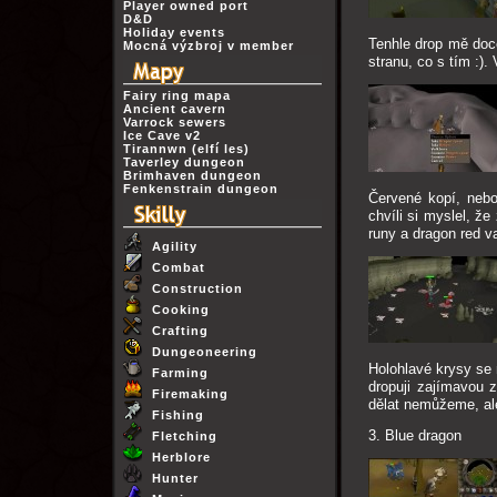
Player owned port
D&D
Holiday events
Tenhle drop mě doce
Mocná výzbroj v member
stranu, co s tím :).
Fairy ring mapa
Ancient cavern
Varrock sewers
Ice Cave v2
Tirannwn (elfí les)
Taverley dungeon
Brimhaven dungeon
Fenkenstrain dungeon
Červené kopí, nebo
chvíli si myslel, ž
runy a dragon red v
Agility
Combat
Construction
Cooking
Crafting
Dungeoneering
Holohlavé krysy se 
Farming
dropuji zajímavou 
Firemaking
dělat nemůžeme, ale
Fishing
3. Blue dragon
Fletching
Herblore
Hunter