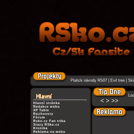
Platick návody RS07
|
Evil tree
|
Ski
Loa
<
>
>>
Hlavní stránka
Redakce webu
XP Table
Rozhovory
Fórum
Rsko.cz Fan trika
Srazy RSko.cz
Kronika
Reklama na webu