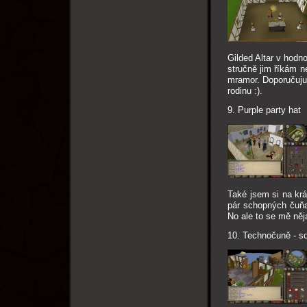
Gilded Altar v hodn
stručně jim říkám n
mramor. Doporučuju s
rodinu :).
9. Purple party hat
Také jsem si na krá
pár schopných čuňa
No ale to se mě něja
10. Technočuně - so