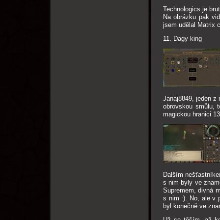
Technologics je bru
Na obrázku pak vid
jsem udělal Matrix c
11. Dagy king
Janaj8849, jeden z 
obrovskou smůlu, t
magickou hranici 13
Dalším nešťastníkem
s nim byly ve zname
Supremem, divná myš
s nim :). No, ale v
byl konečně ve zna
Už se těším, až k