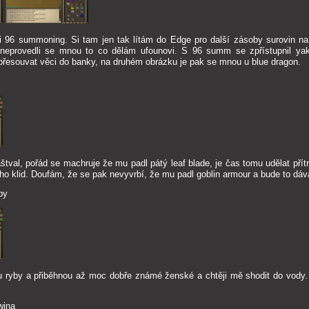
i 96 summoning. Si tam jen tak lítám do Edge pro další zásoby surovin 
 neprovedli se mnou to co dělám ufounovi. S 96 summ se zpřístupnil yak
přesouvat věci do banky, na druhém obrázku je pak se mnou u blue dragon.
tval, pořád se machruje že mu padl pátý leaf blade, je čas tomu udělat pří
 klid. Doufám, že se pak nevyvrbí, že mu padl goblin armour a bude to dáv
by
du ryby a přiběhnou až moc dobře známé ženské a chtěji mě shodit do vody. 
wina