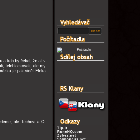
u a kdo by čekal, že ať v
i, teleblockovali, ale my
brázku je pak vidět Eleka
edeme, ale Techovi a Of
Tip.it
RuneHQ.com
Zybez.net
Salmoneus.net