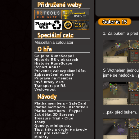
1. Za bukem a pře
Miscellania calculator
Co je to RuneScape?
Historie RS v obrazech
Historie RuneScape
Report Abuse
S Wotnelem jednou 
Prevence zabezpečení účtu
Zabezpečení obecně
jsme se nedočkali, 
Příprava na member
Prvé kroky v RS
Transport po RS
Výslovnost
Platba members - SafeCard
Platba members - Kreditkou
Platba members - Paypal
…pak před bukem
Jak dělat 3D Screeny
Treasure Trail - Clue
Tasky
Questy, miniquesty
Tipy, triky a drobné návody
EOC pro zelenáče
Minihry