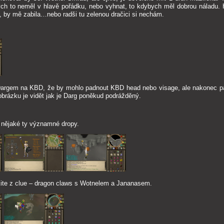
bych to neměl v hlavě pořádku, nebo vyhnat, to kdybych měl dobrou náladu
, by mě zabila…nebo radši tu zelenou dračici si nechám.
 Dargem na KBD, že by mohlo padnout KBD head nebo visage, ale nakonec 
obrázku je vidět jak je Darg poněkud podrážděný.
 nějaké ty významné dropy.
 kite z clue – dragon claws s Wotnelem a Jananasem.