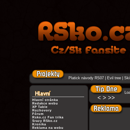
Platick návody RS07
|
Evil tree
|
Ski
Loa
<
>
>>
Hlavní stránka
Redakce webu
XP Table
Rozhovory
Fórum
Rsko.cz Fan trika
Srazy RSko.cz
Kronika
Reklama na webu