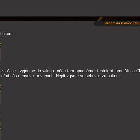
Skočiť na koniec člá
d bukem
za čas si vyjdeme do wildu a něco tam spácháme, tentokrát jsme šli na Ch
pořád nás otravovali revenanti. Nejdřív jsme se schovali za bukem…
…