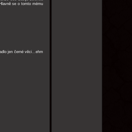
. Hlavně se o tomto mému
padlo jen černé věci…ehm