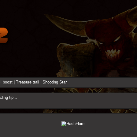
ll boost
|
Treasure trail
|
Shooting Star
ding tip...