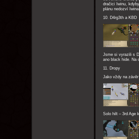
dračici Iwinu, kdy
plánu nedozví Iwina
10. D4rg3th a KBD
Jsme si vyrazili s
ano black hide. Na 
11. Dropy
Jako vždy na závěr
Solo hilt – 3rd Age