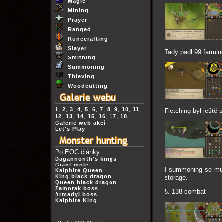
Magic
Mining
Prayer
Ranged
Runecrafting
Slayer
Tady padl 99 farmi
Smithing
Summoning
Thieving
Woodcutting
,
,
,
,
,
,
,
,
,
,
,
1
2
3
4
5
6
7
8
9
10
11
Fletching byl ještě 
,
,
,
,
,
,
12
13
14
15
16
17
18
Galerie web akcí
Let's Play
Po EOC články
Dagannonth's kings
Giant mole
I summoning se mus
Kalphite Queen
King black dragon
storage.
Queen black dragon
Zamorak boss
5. 138 combat
Armadyl boss
Kalphite King