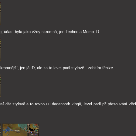
ng, účast byla jako vždy skromná, jen Techno a Momo :D.
skromnější, jen já :D, ale za to level padl stylově…zabitím fénixe.
í dát stylově a to rovnou u dagannoth kingů, level padl při přesouvání věc