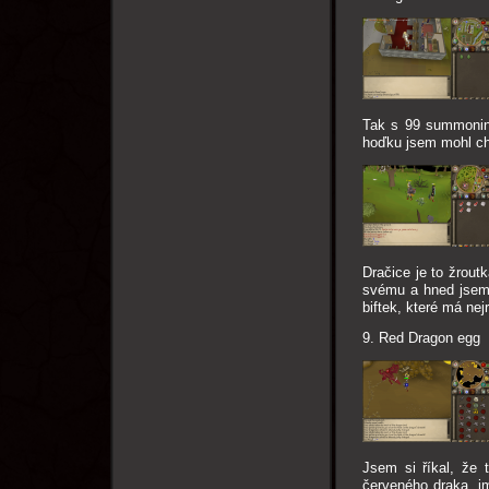
Tak s 99 summoning
hoďku jsem mohl ch
Dračice je to žrout
svému a hned jsem 
biftek, které má ne
9. Red Dragon egg
Jsem si říkal, že
červeného draka, j