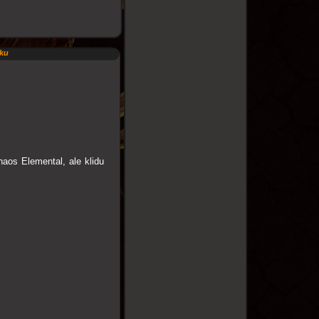
nku
aos Elemental, ale klidu