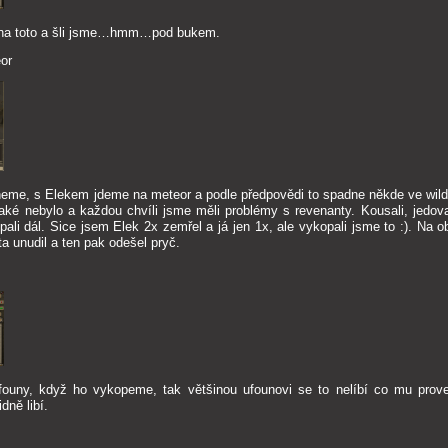
i na toto a šli jsme…hmm…pod bukem.
or
neme, s Elekem jdeme na meteor a podle předpovědi to spadne někde ve wild
 také nebylo a každou chvíli jsme měli problémy s revenanty. Kousali, jedoval
pali dál. Sice jsem Elek 2x zemřel a já jen 1x, ale vykopali jsme to :). Na o
a unudil a ten pak odešel pryč.
founy, když ho vykopeme, tak většinou ufounovi se to nelíbí co mu prov
dně libí.