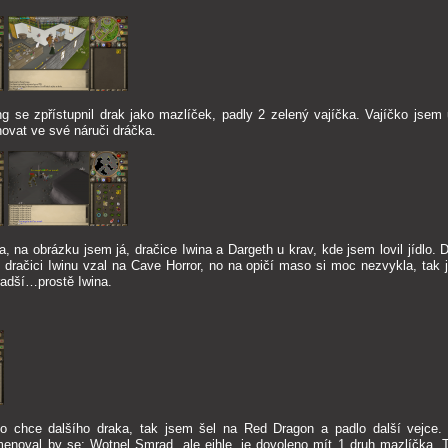
 se zpřístupnil drak jako mazlíček, padly 2 zelený vajíčka. Vajíčko jsem u
ovat ve své náruči dráčka.
ka, na obrázku jsem já, dračice Iwina a Dargeth u krav, kde jsem lovil jídlo
dračici Iwinu vzal na Cave Horror, no na opičí maso si moc nezvykla, tak j
jradší…prostě Iwina.
 to chce dalšího draka, tak jsem šel na Red Dragon a padlo další vejce
menoval by se: Wotnel Smrad, ale ejhle, je dovoleno mít 1 druh mazlíčka. 