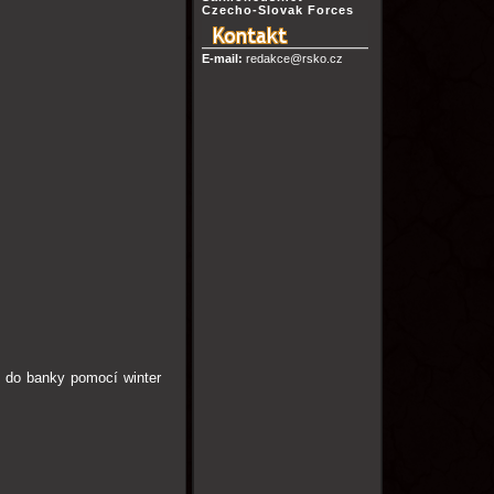
Czecho-Slovak Forces
E-mail:
redakce@rsko.cz
i do banky pomocí winter