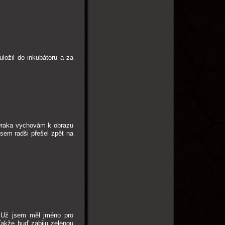
ložil do inkubátoru a za
. Draka vychovám k obrazu
sem radši přešel zpět na
. Už jsem měl jméno pro
Takže buď zabiju zelenou