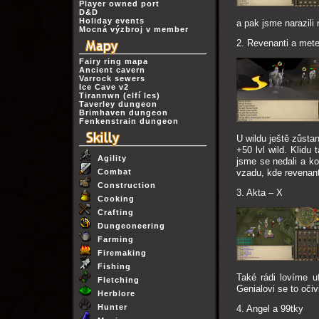
Player owned port
D&D
Holiday events
a pak jsme narazil
Mocná výzbroj v member
2. Revenanti a mete
Fairy ring mapa
Ancient cavern
Varrock sewers
Ice Cave v2
Tirannwn (elfí les)
Taverley dungeon
Brimhaven dungeon
Fenkenstrain dungeon
U wildu ještě zůsta
+50 lvl wild. Klidu
Agility
jsme se nedali a ko
Combat
vzadu, kde revenant
Construction
3. Akta – X
Cooking
Crafting
Dungeoneering
Farming
Firemaking
Fishing
Také rádi lovíme u
Fletching
Genialovi se to očivi
Herblore
Hunter
4. Angel a 99tky