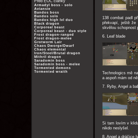
Před EOC články
Armadyl boss - solo
Aviansie
Bandos boss
Bandos solo
138 combat padl př
Bandos high lvl duo
překvapí, ještě že
Black dragon
Corporeal beast
skvělou schopnost 
Corporeal beast - duo style
Frost dragon-ranged
6. Leaf blade
Frost dragon-melee
Grotworm Lair
Chaos Dworge/Dwarf
Chaos elemental
Iron/Steel/Brutal dragon
Mithril dragon
Saradomin boss
Saradomin boss - melee
Tormented demons
Tormented wraith
Technologics mě naš
a aspoň mám od něho
7. Ryby, Angel a ba
Si tam lovím v kli
nikdo neslyšel.
8. Angel a dráčice I