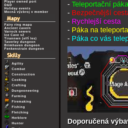
Player owned port
-
Teleportační páka
D&D
Holiday events
-
Bezpečnější cest
Mocná výzbroj v member
-
Rychlejší cesta
Fairy ring mapa
-
Páka na teleport
Ancient cavern
Varrock sewers
Ice Cave v2
-
Páka co vás telep
Tirannwn (elfí les)
Taverley dungeon
Brimhaven dungeon
Fenkenstrain dungeon
Agility
Combat
Construction
Cooking
Crafting
Dungeoneering
Farming
Firemaking
Fishing
Fletching
Herblore
Doporučená výba
Hunter