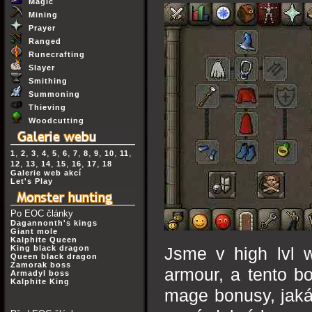
Magic
Mining
Prayer
Ranged
Runecrafting
Slayer
Smithing
Summoning
Thieving
Woodcutting
,
,
,
,
,
,
,
,
,
,
,
1
2
3
4
5
6
7
8
9
10
11
,
,
,
,
,
,
12
13
14
15
16
17
18
Galerie web akcí
Let's Play
Po EOC články
Dagannonth's kings
Giant mole
Kalphite Queen
King black dragon
Jsme v high lvl w
Queen black dragon
Zamorak boss
armour, a tento bo
Armadyl boss
Kalphite King
mage bonusy, jakák