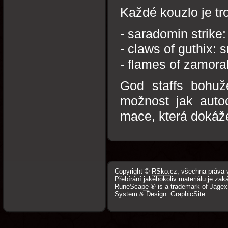
Každé kouzlo je tro
- saradomin strike:
- claws of guthix: 
- flames of zamora
God staffs bohuž
možnost jak autoc
mace, která dokáže
Copyright ©
RSko.cz
, všechna práva 
Přebírání jakéhokoliv materiálu je zak
RuneScape
® is a trademark of
Jagex
System & Design:
GraphicSite