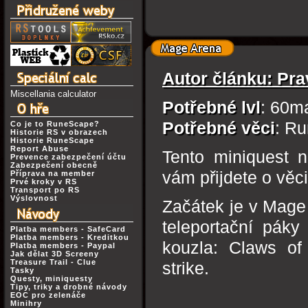
Autor článku: Pr
Miscellania calculator
Potřebné lvl
: 60m
Potřebné věci
: Ru
Co je to RuneScape?
Historie RS v obrazech
Historie RuneScape
Report Abuse
Tento miniquest n
Prevence zabezpečení účtu
Zabezpečení obecně
vám přijdete o věci
Příprava na member
Prvé kroky v RS
Transport po RS
Výslovnost
Začátek je v Mage
teleportační pák
Platba members - SafeCard
Platba members - Kreditkou
kouzla: Claws of
Platba members - Paypal
Jak dělat 3D Screeny
Treasure Trail - Clue
strike.
Tasky
Questy, miniquesty
Tipy, triky a drobné návody
EOC pro zelenáče
Minihry