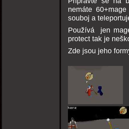
Připravte se na 
nemáte 60+mage t
souboj a teleportuj
Používá jen mage 
protect tak je nešk
Zde jsou jeho form