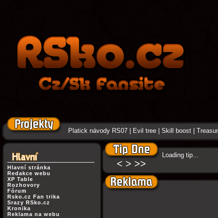
Platick návody RS07
|
Evil tree
|
Skill boost
|
Treasure
Loading tip...
<
>
>>
Hlavní stránka
Redakce webu
XP Table
Rozhovory
Fórum
Rsko.cz Fan trika
Srazy RSko.cz
Kronika
Reklama na webu