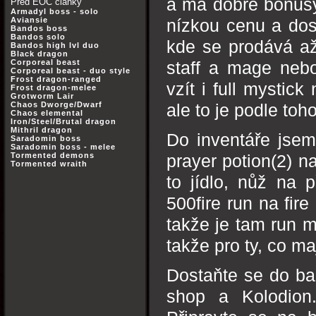
a má dobré bonusy
Před EOC články
Armadyl boss - solo
Aviansie
nízkou cenu a dos
Bandos boss
Bandos solo
kde se prodává až
Bandos high lvl duo
Black dragon
Corporeal beast
staff a mage neb
Corporeal beast - duo style
Frost dragon-ranged
vzít i full mystick
Frost dragon-melee
Grotworm Lair
Chaos Dworge/Dwarf
ale to je podle toho
Chaos elemental
Iron/Steel/Brutal dragon
Mithril dragon
Do inventáře jsem 
Saradomin boss
Saradomin boss - melee
Tormented demons
prayer potion(2) n
Tormented wraith
to jídlo, nůž na 
500fire run na fir
takže je tam run 
takže pro ty, co ma
Dostaňte se do ba
shop a Kolodion