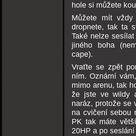
hole si můžete kou
Můžete mít vždy 
dropnete, tak ta 
Také nelze sesílat
jiného boha (nem
cape).
Vraťte se zpět po
ním. Oznámí vám,
mimo arenu, tak h
že jste ve wildy 
naráz, protože se 
na cvičení sebou 
PK tak máte větší
20HP a po seslání 