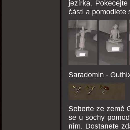
jezírka. Pokecejt
části a pomodlete s
Saradomin - Guthi
Seberte ze země G
se u sochy pomodl
ním. Dostanete zda