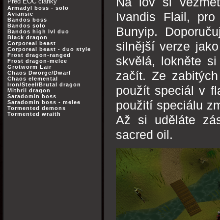
Na lov si vezmě
Před EOC články
Armadyl boss - solo
Ivandis Flail, pr
Aviansie
Bandos boss
Bandos solo
Bunyip. Doporučuj
Bandos high lvl duo
Black dragon
silnější verze jako
Corporeal beast
Corporeal beast - duo style
Frost dragon-ranged
skvělá, lokněte s
Frost dragon-melee
Grotworm Lair
začít. Ze zabitýc
Chaos Dworge/Dwarf
Chaos elemental
Iron/Steel/Brutal dragon
použít speciál v f
Mithril dragon
Saradomin boss
použití speciálu z
Saradomin boss - melee
Tormented demons
Tormented wraith
Až si uděláte zá
sacred oil.