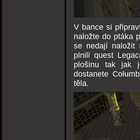
V bance si připravt
naložte do ptáka p
se nedají naložit
plnili quest Lega
plošinu tak jak 
dostanete Columb
těla.