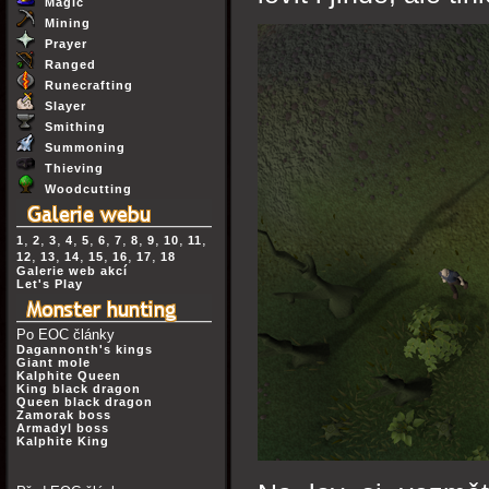
Magic
Mining
Prayer
Ranged
Runecrafting
Slayer
Smithing
Summoning
Thieving
Woodcutting
,
,
,
,
,
,
,
,
,
,
,
1
2
3
4
5
6
7
8
9
10
11
,
,
,
,
,
,
12
13
14
15
16
17
18
Galerie web akcí
Let's Play
Po EOC články
Dagannonth's kings
Giant mole
Kalphite Queen
King black dragon
Queen black dragon
Zamorak boss
Armadyl boss
Kalphite King