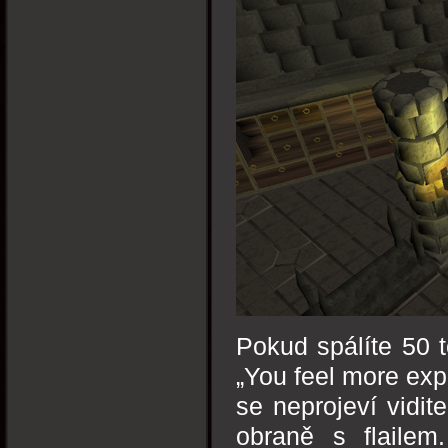
Pokud spálíte 50 t
„You feel more expe
se neprojeví vidit
obraně s flailem