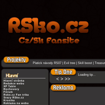
Platick návody RS07
|
Evil tree
|
Skill boost
|
Treasure
Loading tip...
<
>
>>
Hlavní stránka
Redakce webu
XP Table
Rozhovory
Fórum
Rsko.cz Fan trika
Srazy RSko.cz
Kronika
Reklama na webu