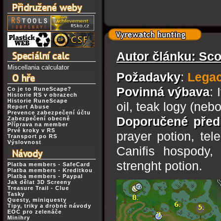
Autor článku: Sc
Miscellania calculator
Požadavky
:
Legac
Povinná výbava
: 
Co je to RuneScape?
Historie RS v obrazech
Historie RuneScape
oil, teak logy (nebo
Report Abuse
Prevence zabezpečení účtu
Doporučené před
Zabezpečení obecně
Příprava na member
Prvé kroky v RS
prayer potion, te
Transport po RS
Výslovnost
Canifis hospody, 
strenght potion.
Platba members - SafeCard
Platba members - Kreditkou
Platba members - Paypal
Jak dělat 3D Screeny
Treasure Trail - Clue
Tasky
Questy, miniquesty
Tipy, triky a drobné návody
EOC pro zelenáče
Minihry