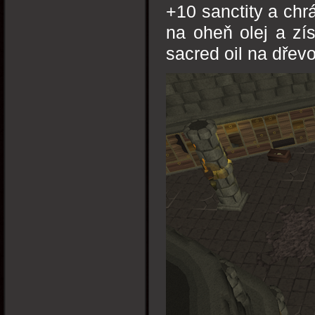
+10 sanctity a chr
na oheň olej a zí
sacred oil na dřevo