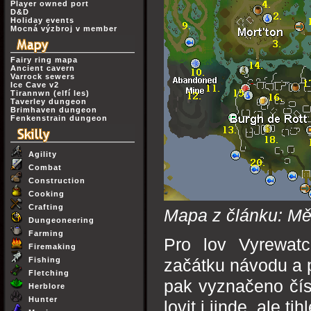
Player owned port
D&D
Holiday events
Mocná výzbroj v member
Fairy ring mapa
Ancient cavern
Varrock sewers
Ice Cave v2
Tirannwn (elfí les)
Taverley dungeon
Brimhaven dungeon
Fenkenstrain dungeon
Agility
Combat
Construction
Cooking
Crafting
Mapa z článku: Mě
Dungeoneering
Farming
Pro lov Vyrewat
Firemaking
Fishing
začátku návodu a 
Fletching
pak vyznačeno čís
Herblore
Hunter
lovit i jinde, ale ti