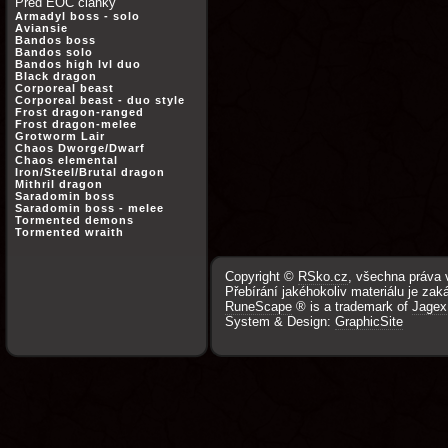
Před EOC články
Armadyl boss - solo
Aviansie
Bandos boss
Bandos solo
Bandos high lvl duo
Black dragon
Corporeal beast
Corporeal beast - duo style
Frost dragon-ranged
Frost dragon-melee
Grotworm Lair
Chaos Dworge/Dwarf
Chaos elemental
Iron/Steel/Brutal dragon
Mithril dragon
Saradomin boss
Saradomin boss - melee
Tormented demons
Tormented wraith
Copyright ©
RSko.cz
, všechna práva 
Přebírání jakéhokoliv materiálu je zak
RuneScape
® is a trademark of
Jagex
System & Design:
GraphicSite