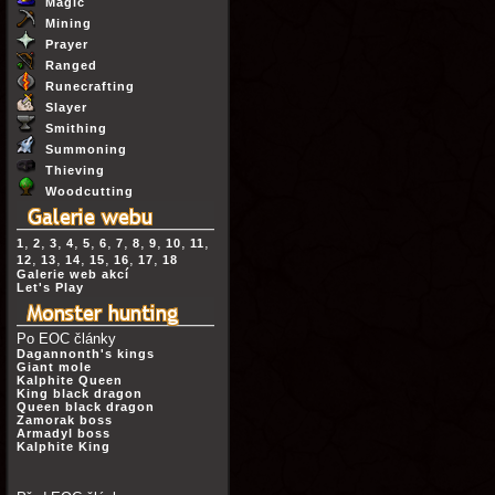
Magic
Mining
Prayer
Ranged
Runecrafting
Slayer
Smithing
Summoning
Thieving
Woodcutting
,
,
,
,
,
,
,
,
,
,
,
1
2
3
4
5
6
7
8
9
10
11
,
,
,
,
,
,
12
13
14
15
16
17
18
Galerie web akcí
Let's Play
Po EOC články
Dagannonth's kings
Giant mole
Kalphite Queen
King black dragon
Queen black dragon
Zamorak boss
Armadyl boss
Kalphite King