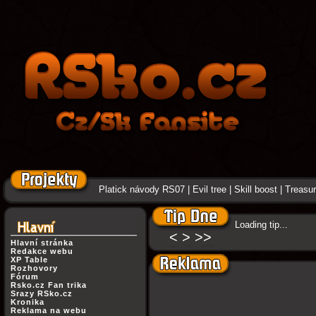
Platick návody RS07
|
Evil tree
|
Skill boost
|
Treasure
Loading tip...
<
>
>>
Hlavní stránka
Redakce webu
XP Table
Rozhovory
Fórum
Rsko.cz Fan trika
Srazy RSko.cz
Kronika
Reklama na webu