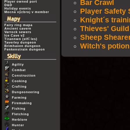
Bar Crawl
Player owned port
D&D
Holiday events
Player Safety
Mocná výzbroj v member
Knight´s train
Fairy ring mapa
Thieves' Guil
Ancient cavern
Varrock sewers
Sheep Sheare
Ice Cave v2
Tirannwn (elfí les)
Taverley dungeon
Witch's potion
Brimhaven dungeon
Fenkenstrain dungeon
Agility
Combat
Construction
Cooking
Crafting
Dungeoneering
Farming
Firemaking
Fishing
Fletching
Herblore
Hunter