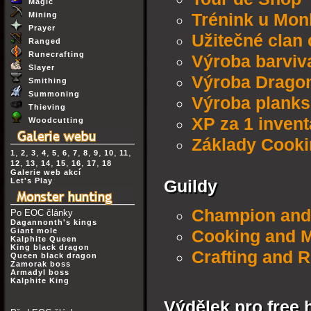
Magic
Mining
Trénink u Mo
Prayer
Užitečné clan 
Ranged
Runecrafting
Výroba barviv
Slayer
Výroba Drago
Smithing
Summoning
Výroba planks
Thieving
XP za 1 invent
Woodcutting
Základy Cook
,
,
,
,
,
,
,
,
,
,
,
1
2
3
4
5
6
7
8
9
10
11
,
,
,
,
,
,
12
13
14
15
16
17
18
Galerie web akcí
Let's Play
Guildy
Champion and
Po EOC články
Dagannonth's kings
Giant mole
Cooking and M
Kalphite Queen
King black dragon
Crafting and R
Queen black dragon
Zamorak boss
Armadyl boss
Kalphite King
Výdělek pro free 