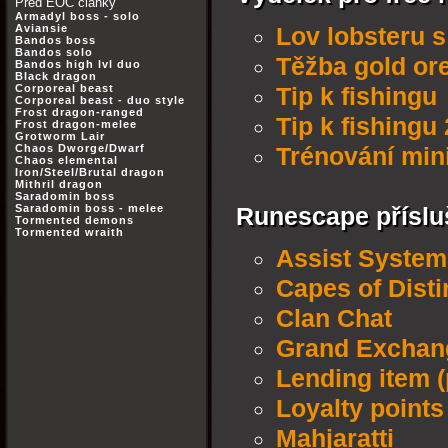
Před EOC články
Armadyl boss - solo
Aviansie
Lov lobsteru s
Bandos boss
Bandos solo
Těžba gold ore
Bandos high lvl duo
Black dragon
Corporeal beast
Tip k fishingu
Corporeal beast - duo style
Frost dragon-ranged
Tip k fishingu 
Frost dragon-melee
Grotworm Lair
Chaos Dworge/Dwarf
Trénování min
Chaos elemental
Iron/Steel/Brutal dragon
Mithril dragon
Saradomin boss
Saradomin boss - melee
Runescape příslu
Tormented demons
Tormented wraith
Assist System
Capes of Disti
Clan Chat
Grand Exchan
Lending item (
Loyalty points
Mahjaratti