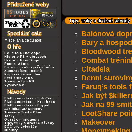
Balónová dop
Miscellania calculator
Bary a hospod
Bloodwood tr
Co je to RuneScape?
Historie RS v obrazech
Combat trénin
Historie RuneScape
Report Abuse
Citadela
Prevence zabezpečení účtu
Zabezpečení obecně
Příprava na member
Denní surovin
Prvé kroky v RS
Transport po RS
Faruq’s tools 
Výslovnost
Jak být $kille
Platba members - SafeCard
Platba members - Kreditkou
Jak na 99 smi
Platba members - Paypal
Jak dělat 3D Screeny
LootShare poi
Treasure Trail - Clue
Tasky
Questy, miniquesty
Makeover
Tipy, triky a drobné návody
EOC pro zelenáče
Moneymaking 
Minihry