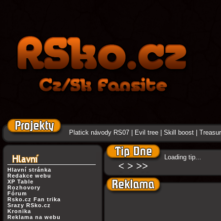
Platick návody RS07
|
Evil tree
|
Skill boost
|
Treasure
Loading tip...
<
>
>>
Hlavní stránka
Redakce webu
XP Table
Rozhovory
Fórum
Rsko.cz Fan trika
Srazy RSko.cz
Kronika
Reklama na webu