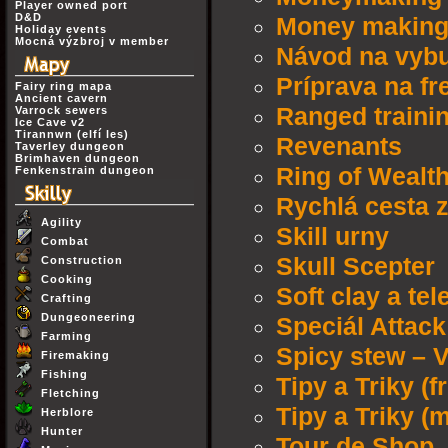
Player owned port
D&D
Money making 
Holiday events
Mocná výzbroj v member
Návod na vybu
Príprava na f
Fairy ring mapa
Ancient cavern
Ranged traini
Varrock sewers
Ice Cave v2
Tirannwn (elfí les)
Revenants
Taverley dungeon
Brimhaven dungeon
Ring of Wealt
Fenkenstrain dungeon
Rychlá cesta 
Agility
Skill urny
Combat
Skull Scepter
Construction
Cooking
Soft clay a tel
Crafting
Dungeoneering
Speciál Attack
Farming
Spicy stew – V
Firemaking
Fishing
Tipy a Triky (f
Fletching
Tipy a Triky (
Herblore
Hunter
Tour de Shop