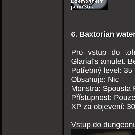
6. Baxtorian water
Pro vstup do toh
Glarial's amulet. 
Potřebný level: 35
Obsahuje: Nic
Monstra: Spousta F
Přístupnost: Pouz
XP za objevení: 3
Vstup do dungeon