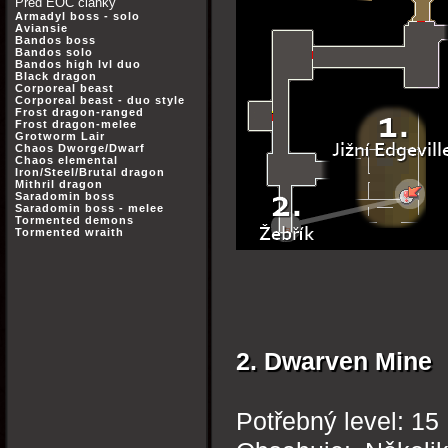
Před EOC články
Armadyl boss - solo
Aviansie
Bandos boss
Bandos solo
Bandos high lvl duo
Black dragon
Corporeal beast
Corporeal beast - duo style
Frost dragon-ranged
Frost dragon-melee
Grotworm Lair
Chaos Dworge/Dwarf
Chaos elemental
Iron/Steel/Brutal dragon
Mithril dragon
Saradomin boss
Saradomin boss - melee
Tormented demons
Tormented wraith
2. Dwarven Mine
Potřebný level: 15