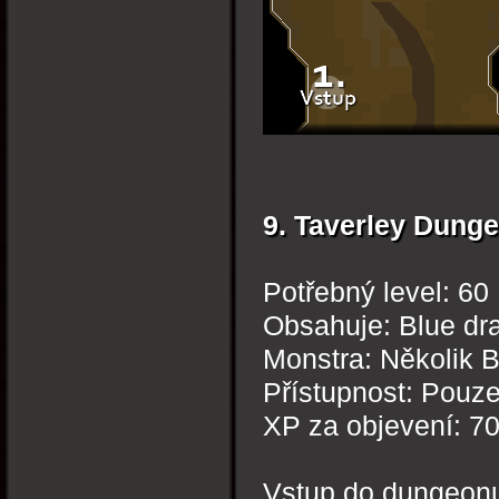
9. Taverley Dung
Potřebný level: 60
Obsahuje: Blue dr
Monstra: Několik 
Přístupnost: Pouz
XP za objevení: 7
Vstup do dungeon