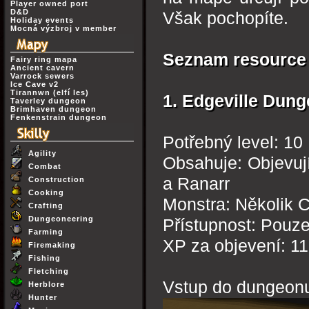
Player owned port
D&D
Však pochopíte.
Holiday events
Mocná výzbroj v member
Seznam resource
Fairy ring mapa
Ancient cavern
Varrock sewers
Ice Cave v2
Tirannwn (elfí les)
1. Edgeville Dun
Taverley dungeon
Brimhaven dungeon
Fenkenstrain dungeon
Potřebný level: 10
Agility
Obsahuje: Objevují 
Combat
a Ranarr
Construction
Cooking
Monstra: Několik 
Crafting
Dungeoneering
Přístupnost: Pouz
Farming
XP za objevení: 1
Firemaking
Fishing
Fletching
Vstup do dungeon
Herblore
Hunter