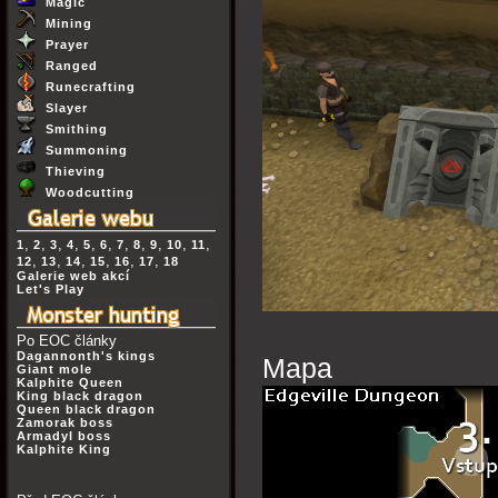
Magic
Mining
Prayer
Ranged
Runecrafting
Slayer
Smithing
Summoning
Thieving
Woodcutting
,
,
,
,
,
,
,
,
,
,
,
1
2
3
4
5
6
7
8
9
10
11
,
,
,
,
,
,
12
13
14
15
16
17
18
Galerie web akcí
Let's Play
Po EOC články
Dagannonth's kings
Mapa
Giant mole
Kalphite Queen
King black dragon
Queen black dragon
Zamorak boss
Armadyl boss
Kalphite King