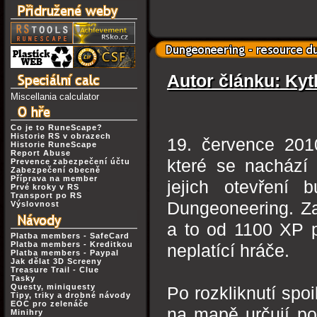
Autor článku: Kyt
Miscellania calculator
Co je to RuneScape?
Historie RS v obrazech
19. července 201
Historie RuneScape
Report Abuse
které se nacház
Prevence zabezpečení účtu
Zabezpečení obecně
Příprava na member
jejich otevření b
Prvé kroky v RS
Transport po RS
Dungeoneering. Za
Výslovnost
a to od 1100 XP p
Platba members - SafeCard
Platba members - Kreditkou
neplatící hráče.
Platba members - Paypal
Jak dělat 3D Screeny
Treasure Trail - Clue
Tasky
Questy, miniquesty
Po rozkliknutí spo
Tipy, triky a drobné návody
EOC pro zelenáče
na mapě určují po
Minihry