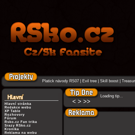
Platick návody RS07
|
Evil tree
|
Skill boost
|
Treasure
Loading tip...
<
>
>>
Hlavní stránka
Redakce webu
XP Table
Rozhovory
Fórum
Rsko.cz Fan trika
Srazy RSko.cz
Kronika
Reklama na webu