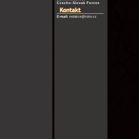
Czecho-Slovak Forces
E-mail:
redakce@rsko.cz