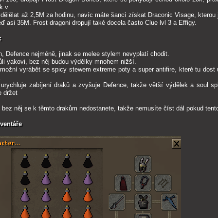
ek v
ělělat až 2,5M za hodinu, navíc máte šanci získat Draconic Visage, kterou 
eď asi 35M. Frost dragoni dropují také docela často Clue lvl 3 a Effigy.
:
h, Defence nejméně, jinak se melee stylem nevyplatí chodit.
i yakovi, bez něj budou výdělky mnohem nižší.
ožní vyrábět se spicy stewem extreme poty a super antifire, které tu dost u
.
 urychluje zabíjení draků a zvyšuje Defence, takže větší výdělek a soul sp
e držet
bez něj se k těmto drakům nedostanete, takže nemusíte číst dál pokud tent
ventáře