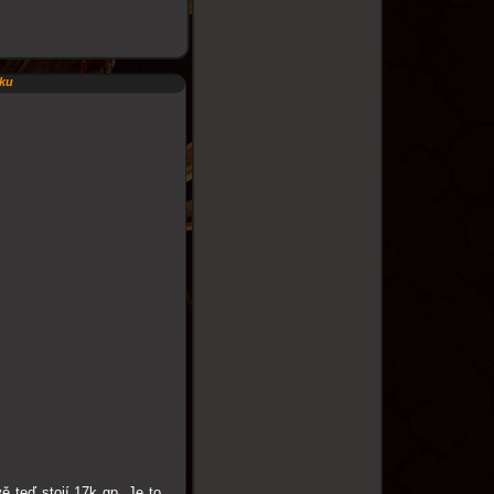
nku
ě teď stojí 17k gp. Je to