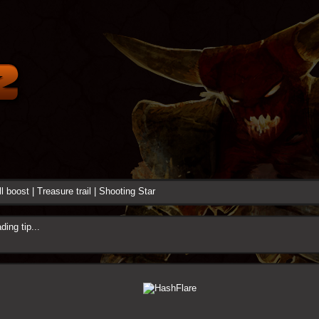
ll boost
|
Treasure trail
|
Shooting Star
ding tip...