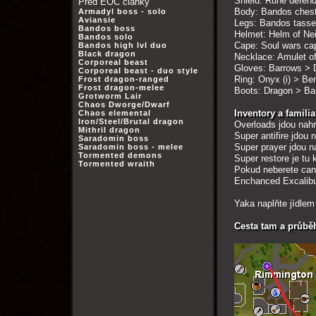
Shield: Rune defend
Před EOC články
Body: Bandos chest
Armadyl boss - solo
Aviansie
Legs: Bandos tasset
Bandos boss
Helmet: Helm of Ne
Bandos solo
Cape: Soul wars cap
Bandos high lvl duo
Black dragon
Necklace: Amulet of
Corporeal beast
Gloves: Barrows > D
Corporeal beast - duo style
Ring: Onyx (i) > Ber
Frost dragon-ranged
Frost dragon-melee
Boots: Dragon > B
Grotworm Lair
Chaos Dworge/Dwarf
Inventory a familia
Chaos elemental
Iron/Steel/Brutal dragon
Overloads jdou nah
Mithril dragon
Super antifire jdou n
Saradomin boss
Super prayer jdou n
Saradomin boss - melee
Tormented demons
Super restore je tu
Tormented wraith
Pokud neberete can
Enchanced Excalibu
Yaka naplňte jídlem 
Cesta tam a průbě