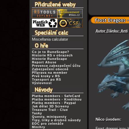
Autor článku: Anti
Miscellania calculator
Co je to RuneScape?
Historie RS v obrazech
Historie RuneScape
Report Abuse
Prevence zabezpečení účtu
Zabezpečení obecně
Příprava na member
Prvé kroky v RS
Transport po RS
Výslovnost
Platba members - SafeCard
Platba members - Kreditkou
Platba members - Paypal
Jak dělat 3D Screeny
Treasure Trail - Clue
Tasky
Questy, miniquesty
Něco úvodem:
Tipy, triky a drobné návody
EOC pro zelenáče
Minihry
Frost dragoni jsou 