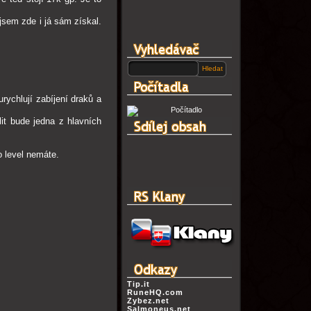
jsem zde i já sám získal.
rychlují zabíjení draků a
lit bude jedna z hlavních
o level nemáte.
Tip.it
RuneHQ.com
Zybez.net
Salmoneus.net