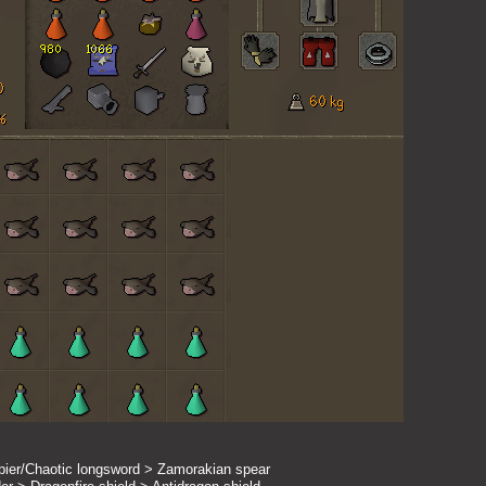
pier/Chaotic longsword > Zamorakian spear