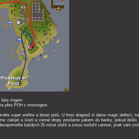
fairy ringem
ta přes POH v rimmington
něte super antifire a boost potů. U frost dragonů si dáme magic deflect, t
e zabíjet a kosti a cenné dropy posílame yakem do banky, pokud došlo j
 Nezapomeňte každých 25 minut složit a znovu rozložit cannon, jinak vám zmi