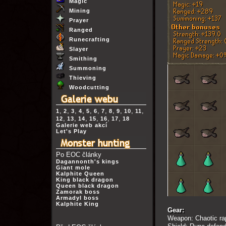
Magic
Mining
Prayer
Ranged
Runecrafting
Slayer
Smithing
Summoning
Thieving
Woodcutting
,
,
,
,
,
,
,
,
,
,
,
1
2
3
4
5
6
7
8
9
10
11
,
,
,
,
,
,
12
13
14
15
16
17
18
Galerie web akcí
Let's Play
Po EOC články
Dagannonth's kings
Giant mole
Kalphite Queen
King black dragon
Queen black dragon
Zamorak boss
Armadyl boss
Kalphite King
Gear:
Weapon: Chaotic ra