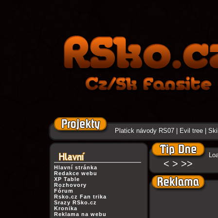
Platick návody RS07
|
Evil tree
|
Ski
Loa
<
>
>>
Hlavní stránka
Redakce webu
XP Table
Rozhovory
Fórum
Rsko.cz Fan trika
Srazy RSko.cz
Kronika
Reklama na webu