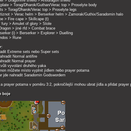
er > Dragonfire shield > Antidragon shield
plate > Torag/Dharok/Guthan/Verac top > Proselyte body
s > Torag/Dharok/Verac top > Proselyte legs
itiznot > Verac helm > Berserker helm > Zamorak/Guthix/Saradomin halo
e > Fire cape > Skillcape (t)
 fury > Amulet of glory > Stole
ragon > jiné rfd > Combat brace
serker (i) > Berserker > Explorer > Duelling
andos > Rune
r:
radit Extreme sets nebo Super sets
ahradit Normal antifire
ahradit Normal prayer
 kvůli vyvolání druhého yaka
non můžete místo vyplnit jídlem nebo prayer potama
r jde nahradit Saradomin Godswordem
a prayer potama v poměru 3:2, pokročilejší mohou ubrat jídla a přidat prayer 
h boje