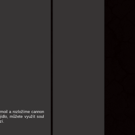
urmoil a rozložíme cannon
ídlo, můžete využít soul
zí.