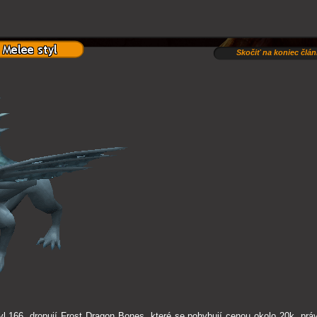
Skočiť na koniec člá
lvl 166, dropují Frost Dragon Bones, které se pohybují cenou okolo 20k, práv