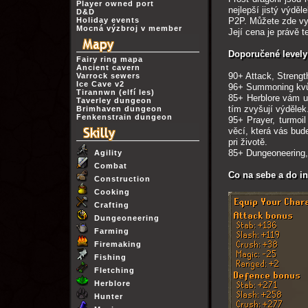
Player owned port
nejlepší jistý výděl
D&D
Holiday events
P2P. Můžete zde vyd
Mocná výzbroj v member
Její cena je právě t
Doporučené levely
Fairy ring mapa
Ancient cavern
90+ Attack, Strengt
Varrock sewers
Ice Cave v2
96+ Summoning kvůl
Tirannwn (elfí les)
85+ Herblore vám um
Taverley dungeon
tím zvyšují výdělek
Brimhaven dungeon
Fenkenstrain dungeon
95+ Prayer, turmoil
věcí, která vás bud
pri životě.
85+ Dungeoneering, 
Agility
Combat
Co na sebe a do in
Construction
Cooking
Crafting
Dungeoneering
Farming
Firemaking
Fishing
Fletching
Herblore
Hunter