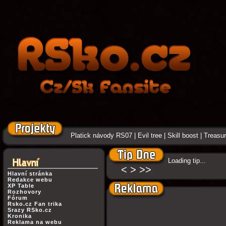
Platick návody RS07
|
Evil tree
|
Skill boost
|
Treasure
Loading tip...
<
>
>>
Hlavní stránka
Redakce webu
XP Table
Rozhovory
Fórum
Rsko.cz Fan trika
Srazy RSko.cz
Kronika
Reklama na webu