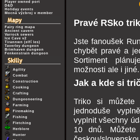
Player owned port
D&D
Holiday events
Mocná výzbroj v member
Pravé RSko tri
Fairy ring mapa
Ancient cavern
Varrock sewers
Ice Cave v2
Jste fanoušek R
Tirannwn (elfí les)
Taverley dungeon
chybět pravé a je
Brimhaven dungeon
Fenkenstrain dungeon
Sortiment plánuj
možnosti ale i jiné
Agility
Combat
Jak a kde si tr
Construction
Cooking
Crafting
Dungeoneering
Triko si můžete
Farming
jednoduše vypln
Firemaking
Fishing
vyplnit všechny úd
Fletching
10 dnů. Můžete 
Herblore
Hunter
českou/slovensko