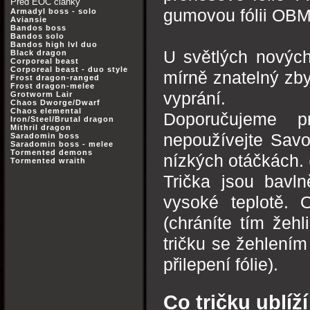
Před EOC články
gumovou fólii OBM
Armadyl boss - solo
Aviansie
Bandos boss
Bandos solo
Bandos high lvl duo
U světlých nových
Black dragon
Corporeal beast
Corporeal beast - duo style
mírně znatelný zby
Frost dragon-ranged
Frost dragon-melee
vyprání.
Grotworm Lair
Chaos Dworge/Dwarf
Chaos elemental
Doporučujeme p
Iron/Steel/Brutal dragon
Mithril dragon
nepoužívejte Savo 
Saradomin boss
Saradomin boss - melee
Tormented demons
nízkých otáčkách. 
Tormented wraith
Trička jsou bavln
vysoké teplotě. 
(chráníte tím žeh
tričku se žehlením 
přilepení fólie).
Co tričku ublíží