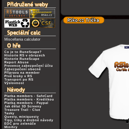
Miscellania calculator
Co je to RuneScape?
Historie RS v obrazech
Historie RuneScape
Report Abuse
Prevence zabezpečení účtu
Zabezpečení obecně
Příprava na member
Prvé kroky v RS
Transport po RS
Výslovnost
Platba members - SafeCard
Platba members - Kreditkou
Platba members - Paypal
Jak dělat 3D Screeny
Treasure Trail - Clue
Tasky
Questy, miniquesty
Tipy, triky a drobné návody
EOC pro zelenáče
Minihry