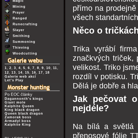
Magic
přímo na prodejně
Mining
Prayer
všech standartních
Ranged
Runecrafting
Něco o tričkác
Slayer
Smithing
Summoning
Trika vyrábí firma
Thieving
Woodcutting
značkvých triček,
velikost. Triko js
,
,
,
,
,
,
,
,
,
,
,
1
2
3
4
5
6
7
8
9
10
11
,
,
,
,
,
,
12
13
14
15
16
17
18
rozdíl v potisku. 
Galerie web akcí
Let's Play
Dělá je dobře a hl
Po EOC články
Jak pečovat o 
Dagannonth's kings
Giant mole
nejdéle?
Kalphite Queen
King black dragon
Queen black dragon
Zamorak boss
Armadyl boss
Na bílá a světlá
Kalphite King
přenosové fólie T