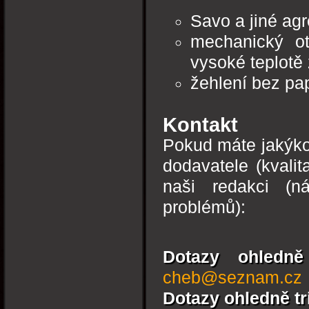
Savo a jiné agr
mechanický ot
vysoké teplotě 
žehlení bez pa
Kontakt
Pokud máte jakýkol
dodavatele (kvalit
naši redakci (n
problémů):
Dotazy ohledně
cheb@seznam.cz
Dotazy ohledně tr