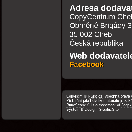
Adresa dodavat
CopyCentrum Che
Obrněné Brigády 
35 002 Cheb
Česká republika
Web dodavatel
Facebook
Copyright ©
RSko.cz
, všechna práva 
Přebírání jakéhokoliv materiálu je zak
RuneScape
® is a trademark of
Jagex
System & Design:
GraphicSite