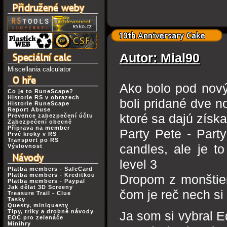
Autor: Mial90
Miscellania calculator
Ako bolo pod nov
Co je to RuneScape?
Historie RS v obrazech
boli pridané dve n
Historie RuneScape
Report Abuse
ktoré sa dajú zís
Prevence zabezpečení účtu
Zabezpečení obecně
Příprava na member
Party Pete - Part
Prvé kroky v RS
Transport po RS
candles, ale je t
Výslovnost
level 3
Platba members - SafeCard
Platba members - Kreditkou
Dropom z monštier 
Platba members - Paypal
Jak dělat 3D Screeny
čom je reč nech si
Treasure Trail - Clue
Tasky
Questy, miniquesty
Tipy, triky a drobné návody
Ja som si vybral E
EOC pro zelenáče
Minihry