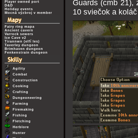
Guards (cmb 21), z
Player owned port
D&D
Holiday events
10 sviečok a koláč
Mocná výzbroj v member
Fairy ring mapa
Ancient cavern
Varrock sewers
Ice Cave v2
Tirannwn (elfí les)
Taverley dungeon
Brimhaven dungeon
Fenkenstrain dungeon
Agility
Combat
Construction
Cooking
Crafting
Dungeoneering
Farming
Firemaking
Fishing
Fletching
Herblore
Hunter