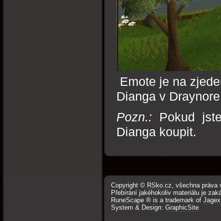
Emote je na zjede
Dianga v Draynore
Pozn.:
Pokud jste
Dianga koupit.
Copyright ©
RSko.cz
, všechna práva 
Přebírání jakéhokoliv materiálu je zak
RuneScape
® is a trademark of
Jagex
System & Design:
GraphicSite