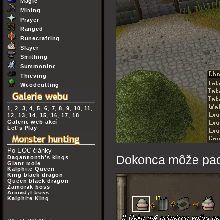
Magic
Mining
Prayer
Ranged
Runecrafting
Slayer
Smithing
Summoning
Thieving
Woodcutting
,
,
,
,
,
,
,
,
,
,
,
1
2
3
4
5
6
7
8
9
10
11
,
,
,
,
,
,
12
13
14
15
16
17
18
Galerie web akcí
Let's Play
Po EOC články
Dokonca môže padn
Dagannonth's kings
Giant mole
Kalphite Queen
King black dragon
Queen black dragon
Zamorak boss
Armadyl boss
Kalphite King