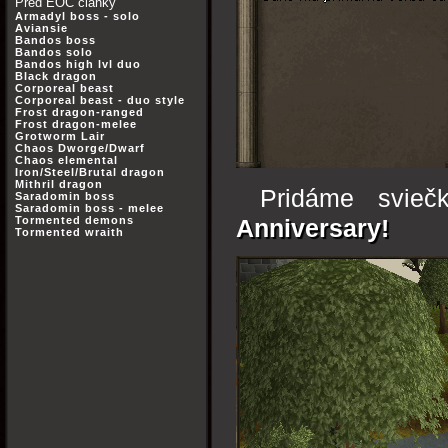
Před EOC články
Armadyl boss - solo
Aviansie
Bandos boss
Bandos solo
Bandos high lvl duo
Black dragon
Corporeal beast
Corporeal beast - duo style
Frost dragon-ranged
Frost dragon-melee
Grotworm Lair
Chaos Dworge/Dwarf
Chaos elemental
Iron/Steel/Brutal dragon
Mithril dragon
Pridáme svieč
Saradomin boss
Saradomin boss - melee
Tormented demons
Anniversary!
Tormented wraith