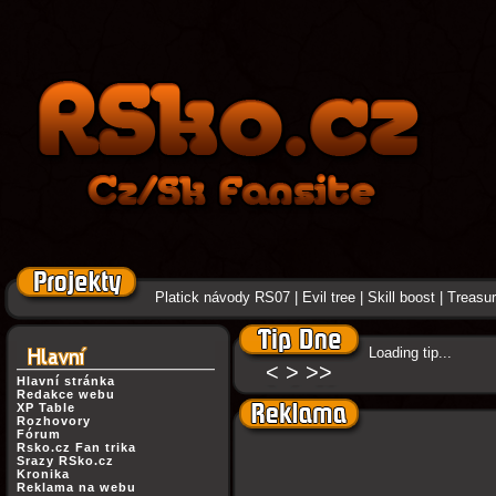
Platick návody RS07
|
Evil tree
|
Skill boost
|
Treasure
Loading tip...
<
>
>>
Hlavní stránka
Redakce webu
XP Table
Rozhovory
Fórum
Rsko.cz Fan trika
Srazy RSko.cz
Kronika
Reklama na webu