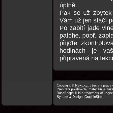
úplně.
Pak se už zbytek
Vám už jen stačí p
Po zabití jade vi
patche, popř. zapl
přijďte zkontrolo
hodinách je vaš
připravená na lekc
Copyright ©
RSko.cz
, všechna práva 
Přebírání jakéhokoliv materiálu je zak
RuneScape
® is a trademark of
Jagex
System & Design:
GraphicSite