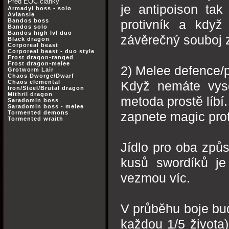
Před EOC články
je antipoison tak
Armadyl boss - solo
Aviansie
Bandos boss
protivník a když 
Bandos solo
Bandos high lvl duo
závěrečný souboj 
Black dragon
Corporeal beast
Corporeal beast - duo style
Frost dragon-ranged
Frost dragon-melee
2) Melee defence/
Grotworm Lair
Chaos Dworge/Dwarf
Chaos elemental
Když nemáte vys
Iron/Steel/Brutal dragon
Mithril dragon
metoda prostě líbí
Saradomin boss
Saradomin boss - melee
Tormented demons
zapnete magic prot
Tormented wraith
Jídlo pro oba způs
kusů swordíků je 
vezmou víc.
V průběhu boje bu
každou 1/5 života)