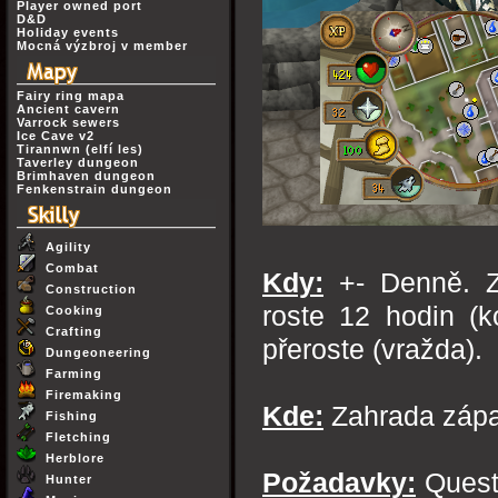
Player owned port
D&D
Holiday events
Mocná výzbroj v member
Fairy ring mapa
Ancient cavern
Varrock sewers
Ice Cave v2
Tirannwn (elfí les)
Taverley dungeon
Brimhaven dungeon
Fenkenstrain dungeon
Agility
Combat
Kdy:
+- Denně. Zá
Construction
roste 12 hodin (k
Cooking
Crafting
přeroste (vražda).
Dungeoneering
Farming
Firemaking
Kde:
Zahrada zápa
Fishing
Fletching
Herblore
Požadavky:
Quest 
Hunter