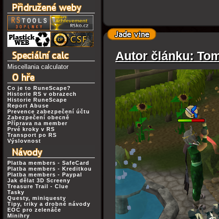
Autor článku: Tom
Miscellania calculator
Co je to RuneScape?
Historie RS v obrazech
Historie RuneScape
Report Abuse
Prevence zabezpečení účtu
Zabezpečení obecně
Příprava na member
Prvé kroky v RS
Transport po RS
Výslovnost
Platba members - SafeCard
Platba members - Kreditkou
Platba members - Paypal
Jak dělat 3D Screeny
Treasure Trail - Clue
Tasky
Questy, miniquesty
Tipy, triky a drobné návody
EOC pro zelenáče
Minihry