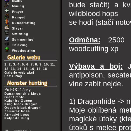
Magic
bude stačit) a kv
Mining
wildblood hops
Prayer
Ranged
se hodí (stačí not
Runecrafting
Slayer
Smithing
Odměna:
2500 S
Summoning
Thieving
woodcutting xp
Woodcutting
,
,
,
,
,
,
,
,
,
,
,
Výbava a boj:
Js
1
2
3
4
5
6
7
8
9
10
11
,
,
,
,
,
,
12
13
14
15
16
17
18
Galerie web akcí
antipoison, secate
Let's Play
vine zabít nejde.
Po EOC články
Dagannonth's kings
Giant mole
1) Dragonhide -> 
Kalphite Queen
King black dragon
Queen black dragon
Moje oblíbená met
Zamorak boss
Armadyl boss
magické útoky (kte
Kalphite King
útoků s melee prot