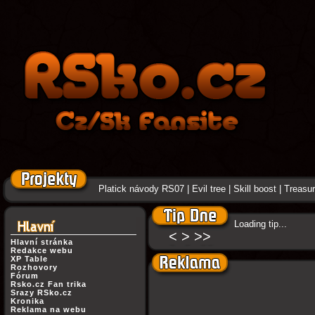
Platick návody RS07
|
Evil tree
|
Skill boost
|
Treasure
Loading tip...
<
>
>>
Hlavní stránka
Redakce webu
XP Table
Rozhovory
Fórum
Rsko.cz Fan trika
Srazy RSko.cz
Kronika
Reklama na webu