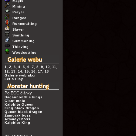
Magic
Mining
Prayer
Ranged
Runecrafting
Slayer
Smithing
Summoning
Thieving
Woodcutting
,
,
,
,
,
,
,
,
,
,
,
1
2
3
4
5
6
7
8
9
10
11
,
,
,
,
,
,
12
13
14
15
16
17
18
Galerie web akcí
Let's Play
Po EOC články
Dagannonth's kings
Giant mole
Kalphite Queen
King black dragon
Queen black dragon
Zamorak boss
Armadyl boss
Kalphite King