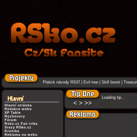
Platick návody RS07
|
Evil tree
|
Skill boost
|
Treasure
Loading tip...
<
>
>>
Hlavní stránka
Redakce webu
XP Table
Rozhovory
Fórum
Rsko.cz Fan trika
Srazy RSko.cz
Kronika
Reklama na webu