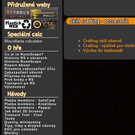
Crafting skill obecně
Miscellania calculator
Crafting - výdělek pro nízké
Výroba Air battlestaff
Co je to RuneScape?
Historie RS v obrazech
Historie RuneScape
Report Abuse
Prevence zabezpečení účtu
Zabezpečení obecně
Příprava na member
Prvé kroky v RS
Transport po RS
Výslovnost
Platba members - SafeCard
Platba members - Kreditkou
Platba members - Paypal
Jak dělat 3D Screeny
Treasure Trail - Clue
Tasky
Questy, miniquesty
Tipy, triky a drobné návody
EOC pro zelenáče
Minihry