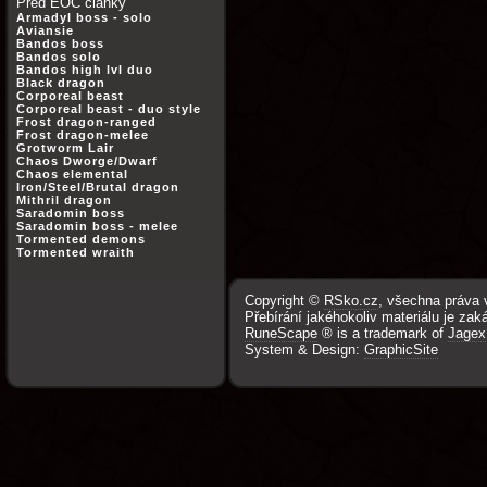
Před EOC články
Armadyl boss - solo
Aviansie
Bandos boss
Bandos solo
Bandos high lvl duo
Black dragon
Corporeal beast
Corporeal beast - duo style
Frost dragon-ranged
Frost dragon-melee
Grotworm Lair
Chaos Dworge/Dwarf
Chaos elemental
Iron/Steel/Brutal dragon
Mithril dragon
Saradomin boss
Saradomin boss - melee
Tormented demons
Tormented wraith
Copyright ©
RSko.cz
, všechna práva 
Přebírání jakéhokoliv materiálu je zak
RuneScape
® is a trademark of
Jagex
System & Design:
GraphicSite