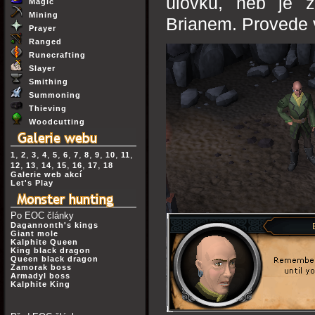
úlovků, neb je z
Magic
Mining
Brianem. Provede v
Prayer
Ranged
Runecrafting
Slayer
Smithing
Summoning
Thieving
Woodcutting
,
,
,
,
,
,
,
,
,
,
,
1
2
3
4
5
6
7
8
9
10
11
,
,
,
,
,
,
12
13
14
15
16
17
18
Galerie web akcí
Let's Play
Po EOC články
Dagannonth's kings
Giant mole
Kalphite Queen
King black dragon
Queen black dragon
Zamorak boss
Armadyl boss
Kalphite King