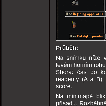
Průběh:
Na snímku níže vi
levém horním rohu 
Shora: čas do k
reagenty (A a B), 
score.
Na minimapě blik
přísadu. Rozběhně