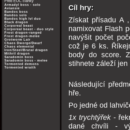
Před EOC články
Armadyl boss - solo
Cíl hry:
Aviansie
Bandos boss
Bandos solo
Získat přísadu A 
Bandos high lvl duo
Black dragon
Corporeal beast
namixovat Flash po
Corporeal beast - duo style
Frost dragon-ranged
navýšit počet poč
Frost dragon-melee
Grotworm Lair
Chaos Dworge/Dwarf
což je 6 ks. Říke
Chaos elemental
Iron/Steel/Brutal dragon
body do score. Zá
Mithril dragon
Saradomin boss
Saradomin boss - melee
stihnete záleží jen 
Tormented demons
Tormented wraith
Následující předm
hře.
Po jedné od lahvič
1x trychtýřek
- řek
dané chvíli - v