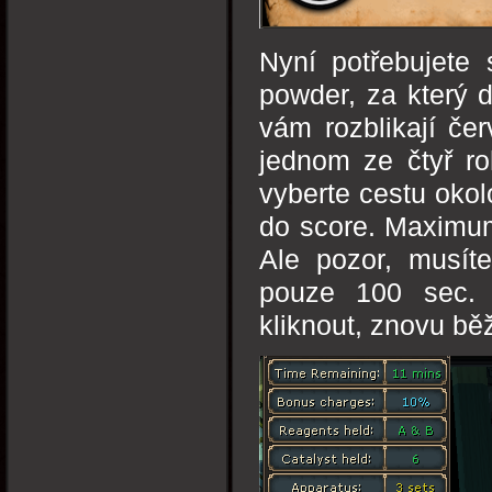
Nyní potřebujete
powder, za který 
vám rozblikají če
jednom ze čtyř r
vyberte cestu okol
do score. Maximum 
Ale pozor, musíte
pouze 100 sec.
kliknout, znovu bě