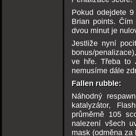
Pokud odejdete 9
Brian points. Čím 
dvou minut je nulo
Jestliže nyní poci
bonus/penalizace)
ve hře. Třeba to
nemusíme dále zdr
Fallen rubble:
Náhodný respawn 
katalyzátor, Fla
průměrně 105 sco
nalezení všech u
mask (odměna za B