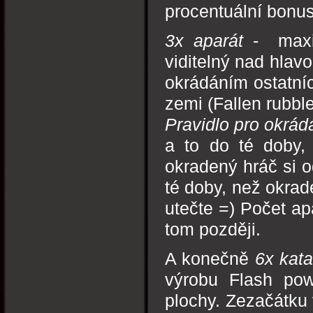
procentuální bonu
3x aparát
- maxim
viditelný nad hlav
okrádáním ostatních
zemi (Fallen rubbl
Pravidlo pro okrád
a to do té doby,
okradený hráč si o
té doby, než okrad
utečte =) Počet a
tom později.
A konečně
6x kata
výrobu Flash powd
plochy. Zezačátku