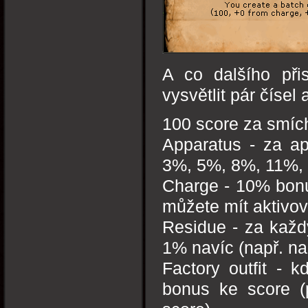
A co dalšího při
vysvětlit pár čísel
100 score za smích
Apparatus - za a
3%, 5%, 8%, 11%, 
Charge - 10% bonu
můžete mít aktivo
Residue - za každ
1% navíc (např. na
Factory outfit - 
bonus ke score (