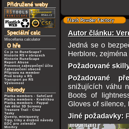
Autor článku: Ve
Miscellania calculator
Jedná se o bezpeč
Herblore, zejména 
Co je to RuneScape?
Historie RS v obrazech
Historie RuneScape
Report Abuse
Požadované skill
Prevence zabezpečení účtu
Zabezpečení obecně
Příprava na member
Požadované př
Prvé kroky v RS
Transport po RS
Výslovnost
snižujících váhu n
Boots of lightnes
Platba members - SafeCard
Platba members - Kreditkou
Gloves of silence, 
Platba members - Paypal
Jak dělat 3D Screeny
Treasure Trail - Clue
Tasky
Jiné požadavky:
P
Questy, miniquesty
Tipy, triky a drobné návody
EOC pro zelenáče
Minihry