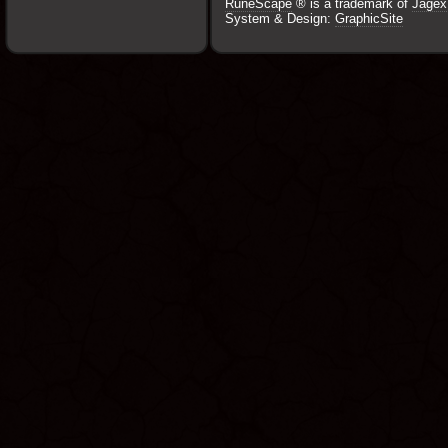
RuneScape
® is a trademark of
Jagex
System & Design:
GraphicSite