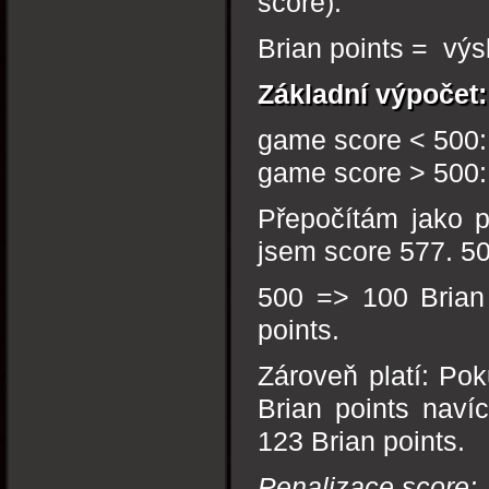
score).
Brian points = výs
Základní výpočet:
game score < 500: 
game score > 500: 
Přepočítám jako p
jsem score 577. 5
500 => 100 Brian 
points.
Zároveň platí: Po
Brian points naví
123 Brian points.
Penalizace score: