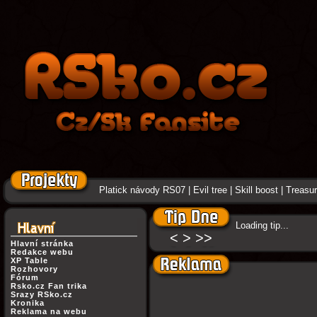
Platick návody RS07
|
Evil tree
|
Skill boost
|
Treasure
Loading tip...
<
>
>>
Hlavní stránka
Redakce webu
XP Table
Rozhovory
Fórum
Rsko.cz Fan trika
Srazy RSko.cz
Kronika
Reklama na webu