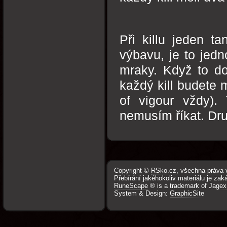
Při killu jeden t
výbavu, je to jedn
mraky. Když to do
každý kill budete 
of vigour vždy).
nemusím říkat. Dr
Copyright ©
RSko.cz
, všechna práva 
Přebírání jakéhokoliv materiálu je zak
RuneScape
® is a trademark of
Jagex
System & Design:
GraphicSite