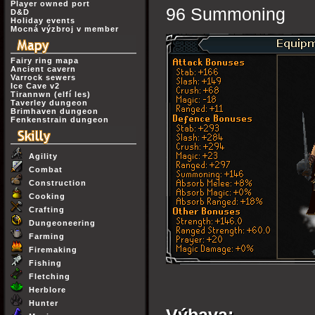
Player owned port
96 Summoning
D&D
Holiday events
Mocná výzbroj v member
Fairy ring mapa
Ancient cavern
Varrock sewers
Ice Cave v2
Tirannwn (elfí les)
Taverley dungeon
Brimhaven dungeon
Fenkenstrain dungeon
Agility
Combat
Construction
Cooking
Crafting
Dungeoneering
Farming
Firemaking
Fishing
Fletching
Herblore
Hunter