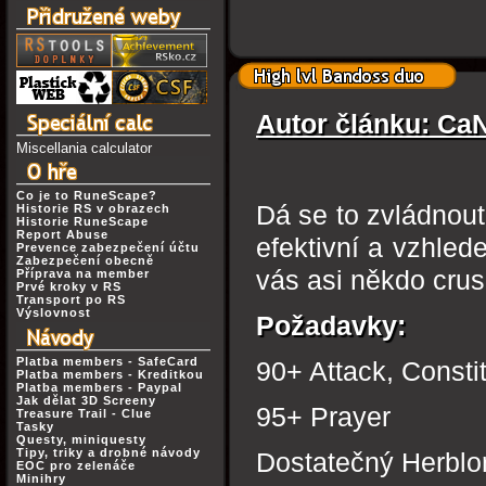
Autor článku: Ca
Miscellania calculator
Co je to RuneScape?
Dá se to zvládnout
Historie RS v obrazech
Historie RuneScape
Report Abuse
efektivní a vzhled
Prevence zabezpečení účtu
Zabezpečení obecně
vás asi někdo crus
Příprava na member
Prvé kroky v RS
Transport po RS
Výslovnost
Požadavky:
Platba members - SafeCard
90+ Attack, Consti
Platba members - Kreditkou
Platba members - Paypal
Jak dělat 3D Screeny
95+ Prayer
Treasure Trail - Clue
Tasky
Questy, miniquesty
Tipy, triky a drobné návody
Dostatečný Herblor
EOC pro zelenáče
Minihry