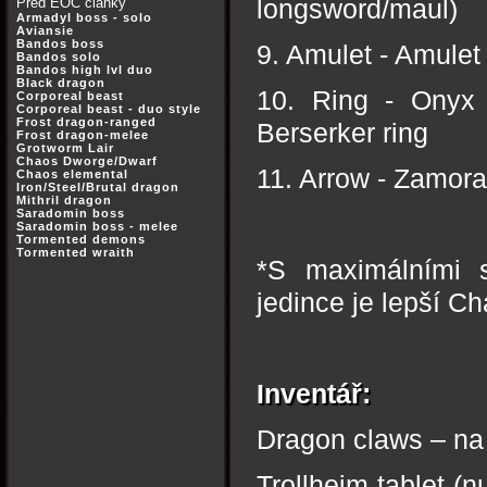
Před EOC články
longsword/maul)
Armadyl boss - solo
Aviansie
Bandos boss
9. Amulet - Amulet 
Bandos solo
Bandos high lvl duo
Black dragon
10. Ring - Onyx r
Corporeal beast
Corporeal beast - duo style
Frost dragon-ranged
Berserker ring
Frost dragon-melee
Grotworm Lair
Chaos Dworge/Dwarf
11. Arrow - Zamora
Chaos elemental
Iron/Steel/Brutal dragon
Mithril dragon
Saradomin boss
Saradomin boss - melee
Tormented demons
Tormented wraith
*S maximálními s
jedince je lepší C
Inventář:
Dragon claws – na 
Trollheim tablet (