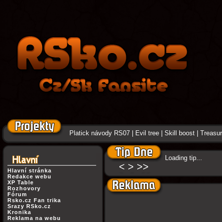
Platick návody RS07
|
Evil tree
|
Skill boost
|
Treasure
Loading tip...
<
>
>>
Hlavní stránka
Redakce webu
XP Table
Rozhovory
Fórum
Rsko.cz Fan trika
Srazy RSko.cz
Kronika
Reklama na webu