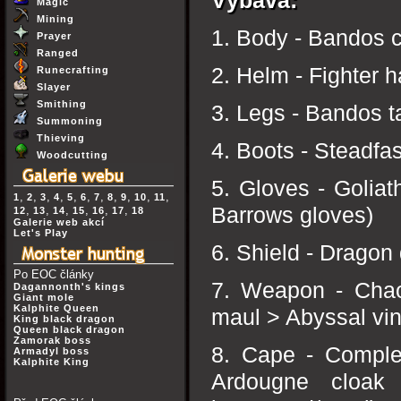
Výbava:
Magic
Mining
1. Body - Bandos c
Prayer
Ranged
2. Helm - Fighter h
Runecrafting
Slayer
Smithing
3. Legs - Bandos t
Summoning
Thieving
4. Boots - Steadfa
Woodcutting
5. Gloves - Golia
,
,
,
,
,
,
,
,
,
,
,
1
2
3
4
5
6
7
8
9
10
11
,
,
,
,
,
,
Barrows gloves)
12
13
14
15
16
17
18
Galerie web akcí
Let's Play
6. Shield - Dragon
Po EOC články
7. Weapon - Chaot
Dagannonth's kings
Giant mole
Kalphite Queen
maul > Abyssal vi
King black dragon
Queen black dragon
Zamorak boss
8. Cape - Comple
Armadyl boss
Kalphite King
Ardougne cloak 